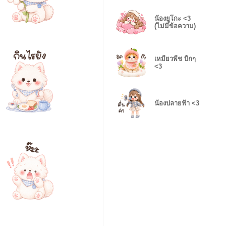
น้องยูโกะ <3
(ไม่มีข้อความ)
เหมียวพีช บิ้กๆ
<3
น้องปลายฟ้า <3