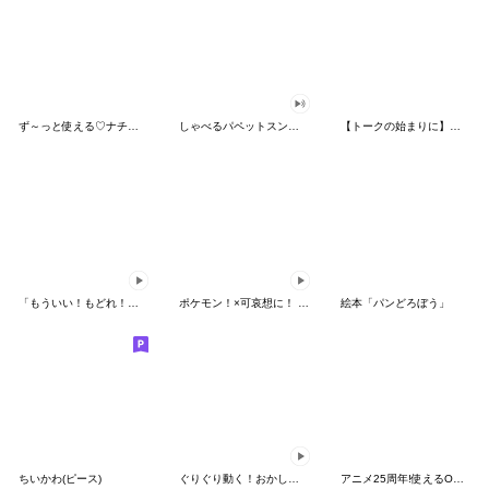
ず～っと使える♡ナチュラルガール
しゃべるパペットスンスン（HAPPY）
【トークの始まりに】ゆるカワ♪スヌーピー
「もういい！もどれ！ピカチュウ！」
ポケモン！×可哀想に！ ムチっとスタンプ
絵本「パンどろぼう」
ちいかわ(ピース)
ぐりぐり動く！おかしなポケモンスタンプ
アニメ25周年!使えるONE PIECEスタンプ