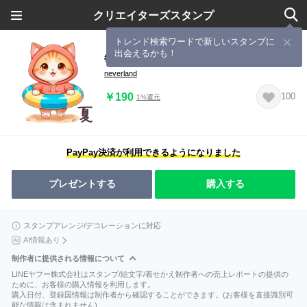
クリエイターズスタンプ
トレンド検索ワードで新しいスタンプに
出会えるかも！
毎年使える パーカーねこ 夏 日常 敬語
neverland
￥190
100
1%還元
PayPay決済が利用できるようになりました
プレゼントする
購入する
スタンプアレンジ/デコレーションに対応
AI情報あり
制作者に提供される情報について
LINEヤフー株式会社はスタンプ/絵文字/着せかえ制作者への売上レポートの提供の
ために、お客様の購入情報を利用します。
購入日付、登録国情報は制作者から確認することができます。(お客様を直接識別可
能な情報は含まれません)