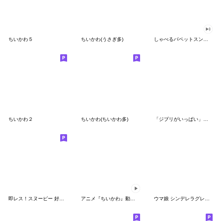
ちいかわ５
ちいかわ(うさぎ多)
しゃべるパペットスンスン（GOOD）
ちいかわ２
ちいかわ(ちいかわ多)
「ジブリがいっぱい」スタンプ
即レス！スヌーピー 好印象な長文スタンプ
アニメ『ちいかわ』動くLINEスタンプ vol.1
ウマ娘 シンデレラグレイ かんたんオグリ