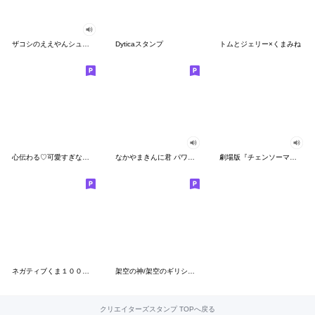
ザコシのええやんシューシュースタンプ
Dyticaスタンプ
トムとジェリー×くまみね
心伝わる♡可愛すぎない大人の長文スタンプ
なかやまきんに君 パワー!!スタンプ
劇場版『チェンソーマン レゼ篇』
ネガティブくま１００％ 憂鬱な一日
架空の神/架空のギリシャ神話
クリエイターズスタンプ TOPへ戻る