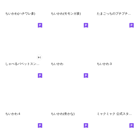
ちいかわ(ハチワレ多)
ちいかわ(モモンガ多)
たまごっちのプチプチおみせっち
しゃべるパペットスンスン
ちいかわ
ちいかわ３
ちいかわ４
ちいかわ(冬かな)
ミャクミャク 公式スタンプ第２弾