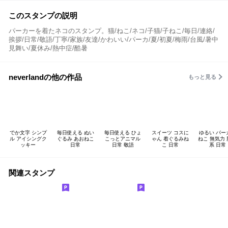
このスタンプの説明
パーカーを着たネコのスタンプ。猫/ねこ/ネコ/子猫/子ねこ/毎日/連絡/
挨拶/日常/敬語/丁寧/家族/友達/かわいい/パーカ/夏/初夏/梅雨/台風/暑中
見舞い/夏休み/熱中症/酷暑
neverlandの他の作品
もっと見る
でか文字 シンプ
毎日使える ぬい
毎日使える ひょ
スイーツ コスに
ゆるい パー
ル アイシングク
ぐるみ あおねこ
こっとアニマル
ゃん 着ぐるみね
ねこ 無気力
ッキー
日常
日常 敬語
こ 日常
系 日常
関連スタンプ