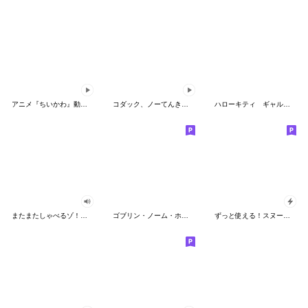
アニメ『ちいかわ』動くLINEスタンプ vol.2
コダック、ノーてんきに悩み中！
ハローキティ ギャルバイブス♡
またまたしゃべるゾ！クレヨンしんちゃん
ゴブリン・ノーム・ホーン
ずっと使える！スヌーピーのグリーティング