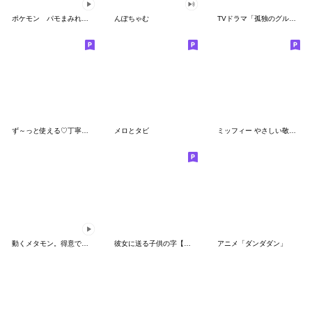
ポケモン パモまみれスタンプ
んぽちゃむ
TVドラマ「孤独のグルメ」
ず～っと使える♡丁寧な敬語お辞儀スタンプ
メロとタビ
ミッフィー やさしい敬語スタンプ
動くメタモン。得意でも苦手でもへんしん！
彼女に送る子供の字【カップル・彼氏】
アニメ「ダンダダン」