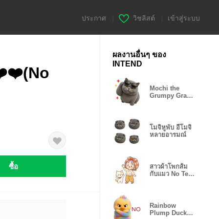
ประกาศ
|
วิชลิสต์
|
เข้าสู่ระบบ
ผลงานอื่นๆ ของ
INTEND
❤️❤️(No
Mochi the
Grumpy Gray
Cat(EN)
โมจิหูพับ อีโมจิ
หลายอารมณ์
ซื้อ
สาวผ้าโพกส้ม
กับแมว No Text
❤️
Rainbow
Plump Duck