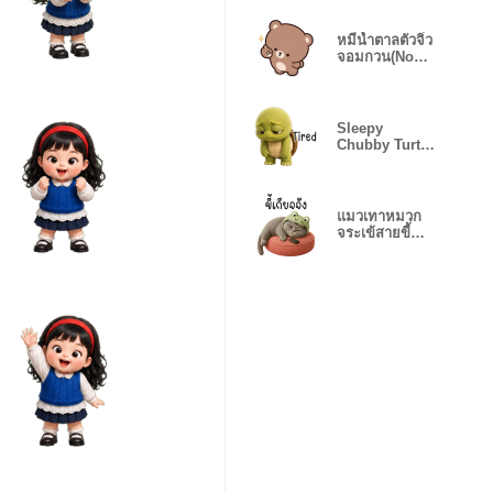
หมีน้ำตาลตัวจิ๋ว
จอมกวน(No
text)❤️
Sleepy
Chubby Turtle
Days(EN)
แมวเทาหมวก
จระเข้สายขี้
เกียจ❤️