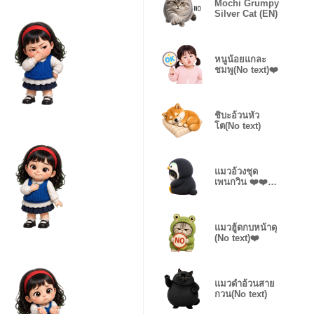
Mochi Grumpy
Silver Cat (EN)
หนูน้อยแกละ
ชมพู(No text)❤️
ชิบะอ้วนหัว
โต(No text)
แมวอ้วงชุด
เพนกวิน ❤️❤️
(No text)
แมวฮู้ดกบหน้าดุ
(No text)❤️
แมวดำอ้วนสาย
กวน(No text)