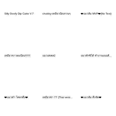
Silly Goofy Dip Catto V.7
chubby-เหมียวบ๊อบกวนๆ
❤️แมวส้ม MVP❤️(No Text)
เหมียวขาวผมบ๊อบ!!!!!!!
แมวเสเพล2
แมวทักซิโด้ ทำงานแบบสับ (สับสน)
❤️แมวดำ โคตรตึง❤️
เหมียวซ่า 77 (Thai version)
❤️แมวส้ม ตึงจัด❤️