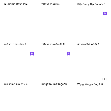
❤️แมวเทา มือน่ารัก❤️
เหมียวขาวผมบ๊อบ
Silly Goofy Dip Catto V.6
เหมียวขาวผมบ๊อบ!!!
เหมียวขาวผมบ๊อบ!!!!!!
สาวออฟฟิส สมัยนี้ 2
เหมียวเล็ก จอมกวน 4
แมวสู้ชีวิต แต่ชีวิตสู้กลับ : แมวด้วง 5
Wiggy Woggy Dog 2.0 animated