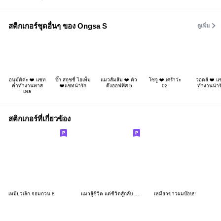
สติกเกอร์ชุดอื่นๆ ของ Ongsa S
ดูเพิ่ม
อนุมัติค่ะ ❤️ แชท
บิ๊ก สกุชชี่ ไอเท็ม
แมวส้มส้ม ❤️ ตัว
โซจู ❤️ เศร้าว่ะ
วอดส์ ❤️ แ
คำทำงานพาส
❤️แชทน่ารัก
ตึงออฟฟิศ 5
02
ทำงานน่าร
เทล
สติกเกอร์ที่เกี่ยวข้อง
เหมียวเล็ก จอมกวน 8
แมวสู้ชีวิต แต่ชีวิตสู้กลับ : แมวด้วง 4
เหมียวขาวผมบ๊อบ!!