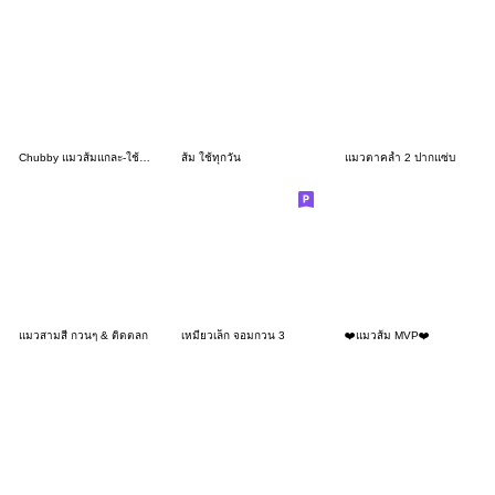
Chubby แมวส้มแกละ-ใช้ชีวิตให้ดีเหมือนปาก
ส้ม ใช้ทุกวัน
แมวตาคล้ำ 2 ปากแซ่บ
แมวสามสี กวนๆ & ติดตลก
เหมียวเล็ก จอมกวน 3
❤️แมวส้ม MVP❤️