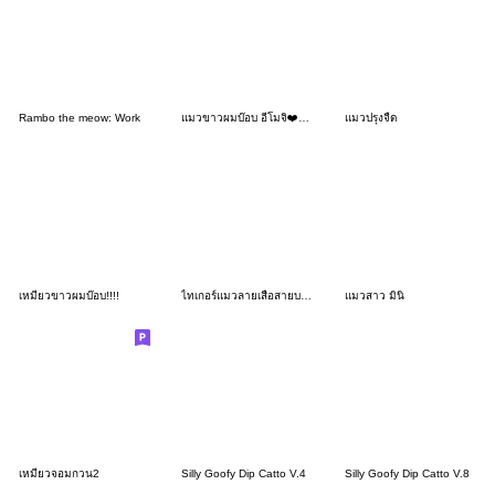
Rambo the meow: Work
แมวขาวผมบ๊อบ อีโมจิ❤️หลายอารมณ์ 23
แมวปรุงจืด
เหมียวขาวผมบ๊อบ!!!!
ไทเกอร์แมวลายเสือสายบอส❤️
แมวสาว มินิ
เหมียวจอมกวน2
Silly Goofy Dip Catto V.4
Silly Goofy Dip Catto V.8