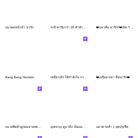
แมวผมหน้าม้า น่ารัก
กะปิ คาปิบาร่า 26 คำทำงานค่ะ
❤️แมวส้ม น่ารัก!!❤️(No Text)
Bang Bang Hamster
เหมียวเล็ก ให้กำลังใจ กวนๆ
❤️เบบี๋แมวเทา มือน่ารัก❤️
แมวสลิดผ้าผูกผมลายสตรอเบอรี่
มุเดล by ตูมามิ้ง เป็นแมวหรือเป็นมีม
แมวตาคล้ำ 1 ลุคปรุงจืด