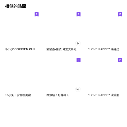
相似的貼圖
小小孩"GOKIGEN PANDA" 台灣版
貓貓蟲-咖波 可愛大暴走
"LOVE RABBIT" 滿滿是愛 台灣版
87小兔：諧音梗萬歲 !
白爛貓☆好棒棒☆
"LOVE RABBIT" 沈重的愛 台灣版