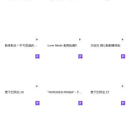
動來動去！不可思議的寶可夢貼圖
Love Mode 動態貼圖5
大頭兒 開心動動蠟筆貼
雙下巴阿北 19
"GOKIGEN PANDA" - Feeling / global
雙下巴阿北 27