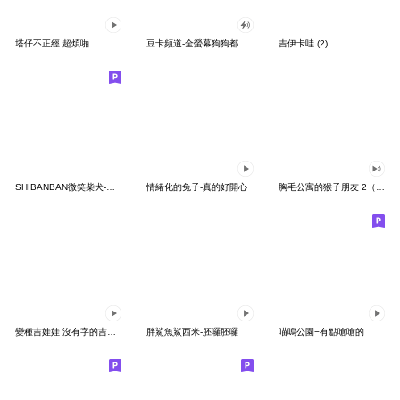
塔仔不正經 超煩啪
豆卡頻道-全螢幕狗狗都沒你上班累
吉伊卡哇 (2)
SHIBANBAN微笑柴犬-廢柴寶寶日常
情緒化的兔子-真的好開心
胸毛公寓的猴子朋友 2（有聲動態）
變種吉娃娃 沒有字的吉娃娃
胖鯊魚鯊西米-胚囉胚囉
喵嗚公園−有點嗆嗆的