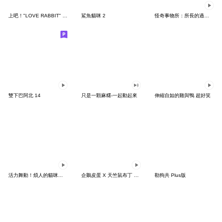
上吧！"LOVE RABBIT" 台灣版
鯊魚貓咪 2
怪奇事物所：所長的過度繁殖
雙下巴阿北 14
只是一顆麻糬-一起動起來
伸縮自如的雞與鴨 超好笑
活力舞動！煩人的貓咪★迷你版 2
企鵝皮蛋 X 天竺鼠布丁 有點厭世
勒狗共 Plus版