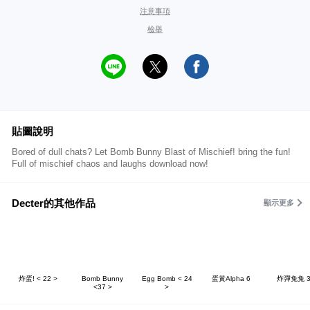
注意事項
檢舉
貼圖說明
Bored of dull chats? Let Bomb Bunny Blast of Mischief! bring the fun!
Full of mischief chaos and laughs download now!
Decter的其他作品
顯示更多
炸蛋! < 22 >
Bomb Bunny
Egg Bomb < 24
蛋黃Alpha 6
炸彈兔兔 3
<37 >
>