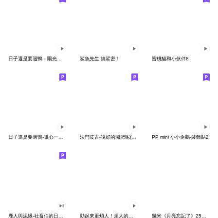
日子還是要過鴨－陽光開朗每一天鴨
鯊魚先生 搞鯊密！
蜜桃貓和小伙伴8
日子還是要過鴨-呱心一下鴨
法鬥皮古-說好的減肥呢(第15彈)
PP mini 小小企鵝-裝飾貼2
鹿人與泥鰍-社畜伯的日常有聲貼圖
動起來更煩人！煩人的貓咪3
幾米《月亮忘記了》25周年 x 晴天P莉