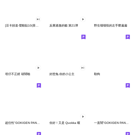
[豆卡頻道-聲動貼10(茶寶丸日常篇)
反應過激的貓 第21彈
野生喵喵怪的左手壓扁扁
塔仔不正經 胡鬧啪
好想兔-你的小公主
勒狗
超任性"GOKIGEN PANDA" 台灣版
你好！又是 Quokka 喔
一直鬧"GOKIGEN PANDA" 台灣版