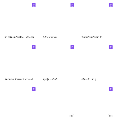
สาวน้อยแก้มป่อง : ทำงาน
ลิต้า ทำงาน
น้องแก้มแก้มน่ารัก
ล่อกแล่ก หัวมน ทำงาน 4
ตุ้ยนุ้ยน่ารัก3
เทียนจ้า สาธุ