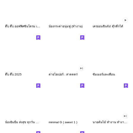
ดึ๊บ ดึ๊บ ออฟฟิศซินโดรม เก้า
น้องกระต่ายนุ่มฟู (ทำงาน)
เครยอนชินจัง! ดุ๊กดิ๊กได้
ดึ๊บ ดึ๊บ 2025
ต่ายไฮเปอร์ : สาดดด!!
ซัมเมอร์และเพื่อน
น้องยิมยิ้ม ส่งสุข ทุกวัน CutePastel THA
minimal G ( sweet 1 )
นายต้นไม้ ทำงาน ทำงาน ทำงาน!!!