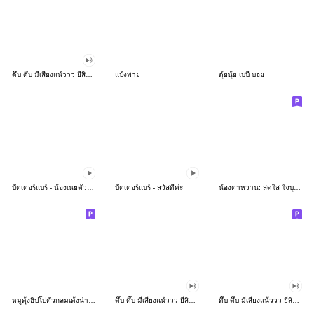
ดึ๊บ ดึ๊บ มีเสียงแน้ววว ยี่สิบห้า
แป้งพาย
ตุ้ยนุ้ย เบบี้ บอย
บัตเตอร์แบร์ - น้องเนยตัวตึง พุงเต่ง
บัตเตอร์แบร์ - สวัสดีค่ะ
น้องตาหวาน: สดใส ใจบุญ (สีพาสเทล)
หมูดุ้งฮิปโปตัวกลมเด้งน่ารัก
ดึ๊บ ดึ๊บ มีเสียงแน้ววว ยี่สิบเจ็ด
ดึ๊บ ดึ๊บ มีเสียงแน้ววว ยี่สิบหก