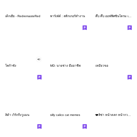
เด็กเฮีย - RedremasteRed
พาร์เฟ่ต์ : สติกเกอร์ทำงาน
ดึ๊บ ดึ๊บ ออฟฟิศซินโดรม เจ็ด
โพก้าซัง
MD: นายช่าง มืออาชีพ
เหมียวขอ
ลิต้า เวิร์กกิ้งวูแมน
silly calico cat memes
❤️ลิซ่า หน้าตลก หน้ากวน!❤️