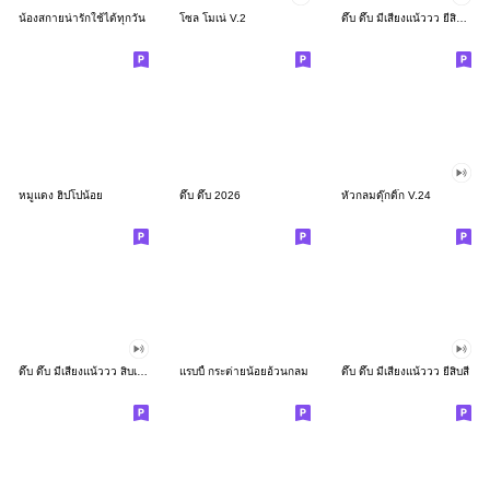
น้องสกายน่ารักใช้ได้ทุกวัน
โซล โมเน่ V.2
ดึ๊บ ดึ๊บ มีเสียงแน้ววว ยี่สิบสอง
หมูแดง ฮิปโปน้อย
ดึ๊บ ดึ๊บ 2026
หัวกลมดุ๊กดิ๊ก V.24
ดึ๊บ ดึ๊บ มีเสียงแน้ววว สิบเก้า
แรบบี้ กระต่ายน้อยอ้วนกลม
ดึ๊บ ดึ๊บ มีเสียงแน้ววว ยี่สิบสี่