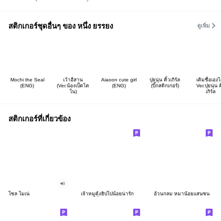
สติกเกอร์ชุดอื่นๆ ของ หนึ่ง ยรรยง
ดูเพิ่ม
Mochi the Seal
เว้าอีสาน
Aiaoon cute girl
ปุยนุ่น คิ้วเกิร์ล
เติมชื่อเองไ
(ENG)
(Ver.น้องเป็ดได
(ENG)
(บิ๊กสติกเกอร์)
Ver.ปุยนุ่น ค
โน)
เกิร์ล
สติกเกอร์ที่เกี่ยวข้อง
โซล โมเน่
เจ้าหมูดุ้งฮิปโปน้อยน่ารัก
อ้วนกลม หมาน้อยแสนซน