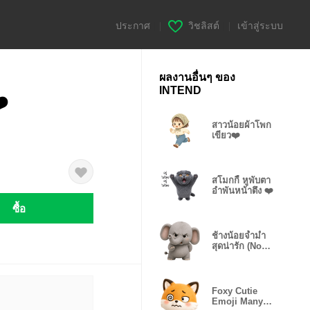
ประกาศ
|
วิชลิสต์
|
เข้าสู่ระบบ
ผลงานอื่นๆ ของ
INTEND
️
สาวน้อยผ้าโพก
เขียว❤️
สโมกกี้ หูพับตา
อำพันหน้าตึง ❤️
ซื้อ
ช้างน้อยจ้ำม่ำ
สุดน่ารัก (No
text)
Foxy Cutie
Emoji Many