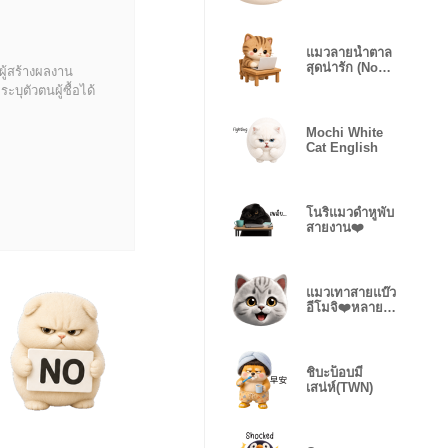
Moods
แมวลายน้ำตาล
สุดน่ารัก (No
ผู้สร้างผลงาน
text)
บุตัวตนผู้ซื้อได้
Mochi White
Cat English
โนริแมวดำหูพับ
สายงาน❤️
แมวเทาสายแบ๊ว
อีโมจิ❤️หลาย
อารมณ์ 24
ชิบะบ็อบมี
เสน่ห์(TWN)