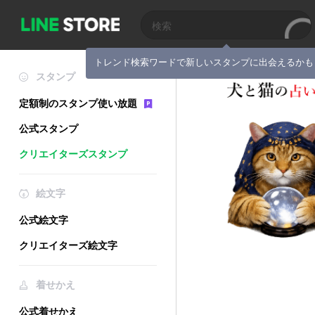
トレンド検索ワードで新しいスタンプに出会えるかも
スタンプ
定額制のスタンプ使い放題
公式スタンプ
クリエイターズスタンプ
絵文字
公式絵文字
クリエイターズ絵文字
着せかえ
公式着せかえ