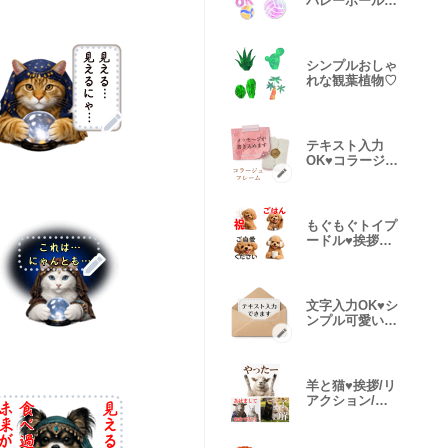
バレーボール絵
文字 改
シンプルおしゃ
れな観葉植物♡
テキスト入力
OK♥️コラージュ
メモ用紙 改
もぐもぐトイプ
ードル♥️挨拶や
ごはん 改
文字入力OK♥️シ
ンプル可愛い手
紙/メモ帳
羊と猫♥️挨拶/リ
アクション/お
正月