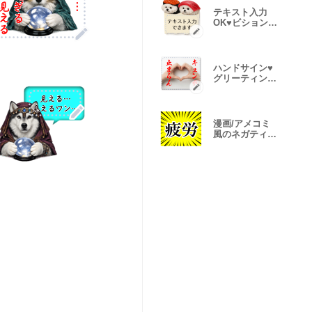
テキスト入力
OK♥️ビションフ
リーゼ付箋
ハンドサイン♥️
グリーティング
カード
漫画/アメコミ
風のネガティブ
文字!!!!