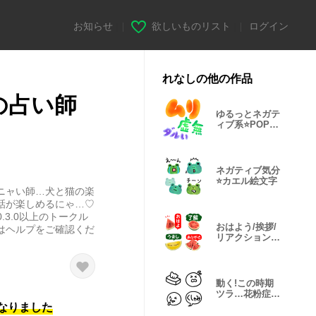
お知らせ
|
欲しいものリスト
|
ログイン
れなしの他の作品
の占い師
ゆるっとネガテ
ィブ系⭐POPな
手描き文字
ネガティブ気分
⭐カエル絵文字
ニャい師…犬と猫の楽
話が楽しめるにゃ…♡
.3.0以上のトークル
おはよう/挨拶/
はヘルプをご確認くだ
リアクション★
すいか 改
動く!この時期
ツラ…花粉症・
風邪っぴき 改
になりました