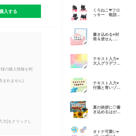
購入する
くろねこ❤フロ
ッキー 敬語や
挨拶文字 改
書き込める♥️封
筒＆便せん フ
レーム
テキスト入力♥️
大人グラデフレ
ーム
客様の購入情報を利
含まれません)
テキスト入力♥️
付箋と青いゾウ
さん
夏の挨拶に♡書
き込めるはがき
フレーム
入力]をクリックし
オトナ可愛い♥️