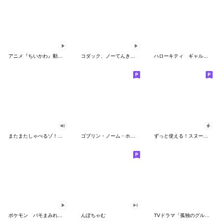
アニメ『ちいかわ』動くLINEスタンプ vol.2
コダック、ノーてんきに悩み中！
ハローキティ ギャルバイブス♡
またまたしゃべるゾ！クレヨンしんちゃん
ゴブリン・ノーム・ホーン
ずっと使える！スヌーピーのグリーティング
ポケモン パモまみれスタンプ
んぽちゃむ
TVドラマ「孤独のグルメ」