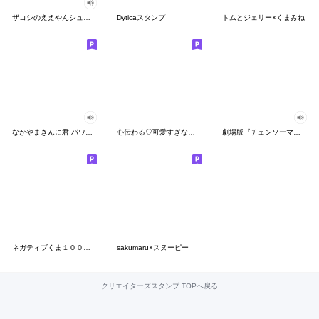
ザコシのええやんシューシュースタンプ
Dyticaスタンプ
トムとジェリー×くまみね
なかやまきんに君 パワー!!スタンプ
心伝わる♡可愛すぎない大人の長文スタンプ
劇場版『チェンソーマン レゼ篇』
ネガティブくま１００％ 憂鬱な一日
sakumaru×スヌーピー
クリエイターズスタンプ TOPへ戻る