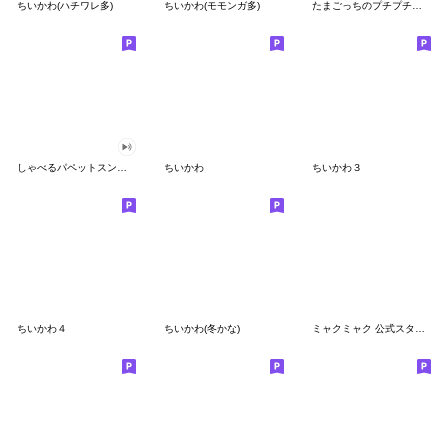
ちいかわ(ハチワレ多)
ちいかわ(モモンガ多)
たまごっちのプチプチおみせっち
しゃべるパペットスンスン
ちいかわ
ちいかわ３
ちいかわ４
ちいかわ(冬かな)
ミャクミャク 公式スタンプ第２弾