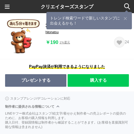
クリエイターズスタンプ
トレンド検索ワードで新しいスタンプに
出会えるかも！
3D◎こぐまさんスタンプ #11
hitonatsu
￥190
24
1%還元
PayPay決済が利用できるようになりました
プレゼントする
購入する
スタンプアレンジ/デコレーションに対応
制作者に提供される情報について
LINEヤフー株式会社はスタンプ/絵文字/着せかえ制作者への売上レポートの提供の
ために、お客様の購入情報を利用します。
購入日付、登録国情報は制作者から確認することができます。(お客様を直接識別可
能な情報は含まれません)