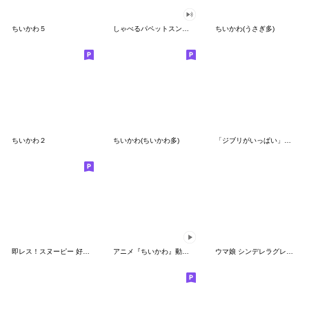
ちいかわ５
しゃべるパペットスンスン（GOOD）
ちいかわ(うさぎ多)
ちいかわ２
ちいかわ(ちいかわ多)
「ジブリがいっぱい」スタンプ
即レス！スヌーピー 好印象な長文スタンプ
アニメ『ちいかわ』動くLINEスタンプ vol.1
ウマ娘 シンデレラグレイ かんたんオグリ