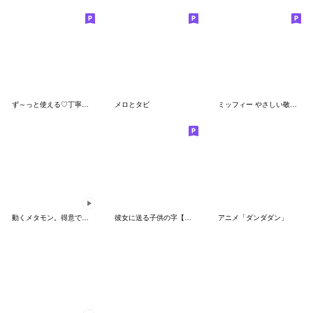
ず～っと使える♡丁寧な敬語お辞儀スタンプ
メロとタビ
ミッフィー やさしい敬語スタンプ
動くメタモン。得意でも苦手でもへんしん！
彼女に送る子供の字【カップル・彼氏】
アニメ「ダンダダン」