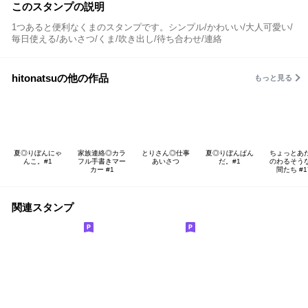
このスタンプの説明
1つあると便利なくまのスタンプです。シンプル/かわいい/大人可愛い/
毎日使える/あいさつ/くま/吹き出し/待ち合わせ/連絡
hitonatsuの他の作品
もっと見る
夏◎りぼんにゃ
家族連絡◎カラ
とりさん◎仕事
夏◎りぼんぱん
ちょっとあ
んこ。#1
フル手書きマー
あいさつ
だ。#1
のわるそう
カー #1
間たち #1
関連スタンプ