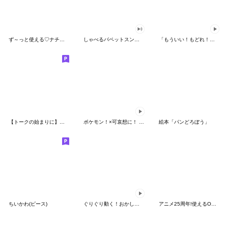
ず～っと使える♡ナチュラルガール
しゃべるパペットスンスン（HAPPY）
「もういい！もどれ！ピカチュウ！」
【トークの始まりに】ゆるカワ♪スヌーピー
ポケモン！×可哀想に！ ムチっとスタンプ
絵本「パンどろぼう」
ちいかわ(ピース)
ぐりぐり動く！おかしなポケモンスタンプ
アニメ25周年!使えるONE PIECEスタンプ