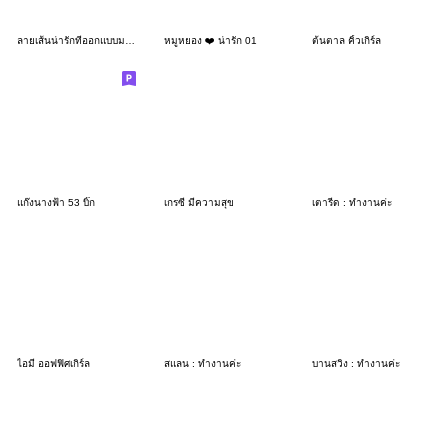
ลายเส้นน่ารักที่ออกแบบมาให้ใช้ในทุกวัน
หมูหยอง ❤️ น่ารัก 01
ต้นตาล คิ้วเกิร์ล
แก๊งนางฟ้า 53 บิ๊ก
เกรซี่ มีความสุข
เตารีด : ทำงานค่ะ
ไอมี่ ออฟฟิศเกิร์ล
สแลน : ทำงานค่ะ
บานสวิง : ทำงานค่ะ