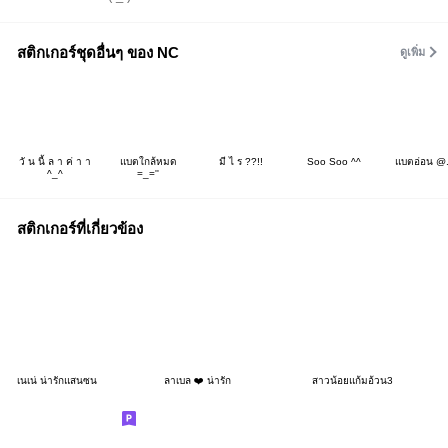
สติกเกอร์ชุดอื่นๆ ของ NC
ดูเพิ่ม
วั น นี้ ล า ค่ า า
แบตใกล้หมด
มี ไ ร ??!!
Soo Soo ^^
แบตอ่อน @
^_^
=_=''
สติกเกอร์ที่เกี่ยวข้อง
เนเน่ น่ารักแสนซน
ลาเบล ❤️ น่ารัก
สาวน้อยแก้มอ้วน3