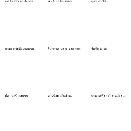
แม่ ยัง สาว ลูก ยัง เด็ก
เจนนี่ น่ารักเเสนซน
ซูอา น่าเลิฟ
นานะ ต่ายน้อยเเสนซน
รินลดาสาวสวย 1 no text
จ้มจ้ม น่ารัก
มีอา น่ารักแสนซน
สาวน้อย-แก้มอ้วน2
บานกระทุ้ง : ทำงานค่ะ : (บิ๊ก)