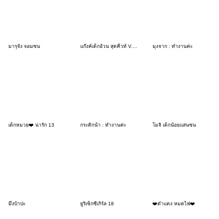
มารุจัง จอมซน
แก๊งค์เด็กอ้วน สุดคิ้วท์ V.104
มุงจาก : ทำงานค่ะ
เด็กหมวย❤️ น่ารัก 13
กระติกน้ํา : ทำงานค่ะ
โมจิ เด็กน้อยแสนซน
มึงบ้าปะ
ยูริเซ็กซี่เกิร์ล 18
❤️ดำแดง หมดไฟ❤️