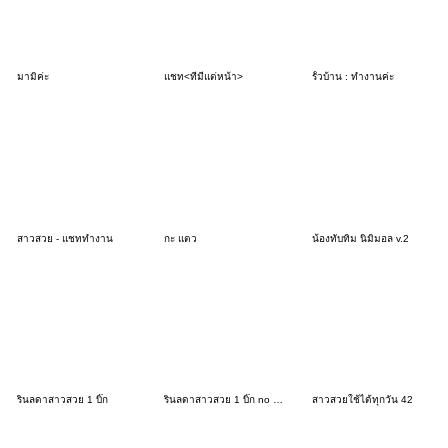
มามิค่ะ
แชท<ที่มีแต่หน้า>
รั้วบ้าน : ทำงานค่ะ
สาวสวย - แชททำงาน
กะ แตว
น้องทับทิม นิมิมอล v.2
รินลดาสาวสวย 1 บิ๊ก
รินลดาสาวสวย 1 บิ๊ก no text
สาวสวยใช้ได้ทุกวัน 42