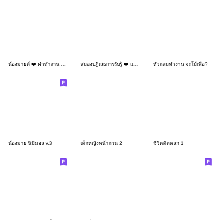
น้องมายด์ ❤️ คำทำงาน น่ารัก
สมองปฏิเสธการรับรู้ ❤️ แชททำงานน่ารัก
หัวกลมทำงาน จะโม้เพื่อ?
น้องมาย นิมิมอล v.3
เด็กหญิงหน้ากวน 2
ชีวิตติดตลก 1