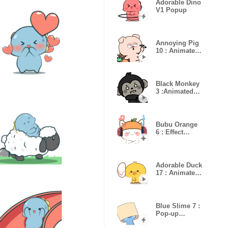
Adorable Dino
V1 Popup
Annoying Pig
10 : Animated
Stickers
Black Monkey
3 :Animated
Stickers
Bubu Orange
6 : Effect
stickers
Adorable Duck
17 : Animated
Stickers
Blue Slime 7 :
Pop-up
stickers