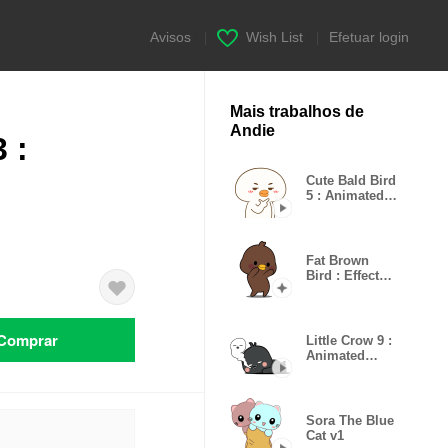
Avisos
|
Wish List
|
Efetuar login
Mais trabalhos de
Andie
 :
Cute Bald Bird
5 : Animated
Stickers
Fat Brown
Bird : Effect
stickers
Comprar
Little Crow 9 :
Animated
Stickers
Sora The Blue
Cat v1