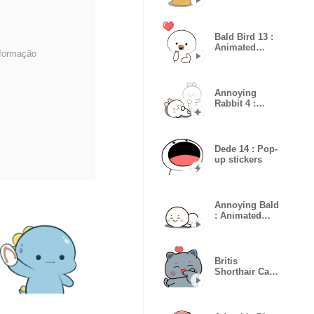
Bald Bird 13 :
Animated
nformação
Stickers
Annoying
Rabbit 4 :
Effect stickers
Dede 14 : Pop-
up stickers
Annoying Bald
: Animated
Stickers
Britis
Shorthair Cat
Grey :
Animated