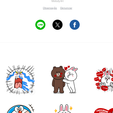
Melody4rt
Observação
Denunciar