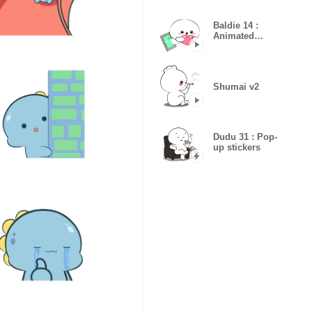
Baldie 14 :
Animated
Stickers
Shumai v2
Dudu 31 : Pop-
up stickers