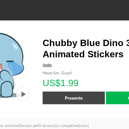
Chubby Blue Dino 3
Animated Stickers
Andie
Have fun, Guys!
US$1.99
Presente
s stickers/Decorar perfil recurso(s) compatível(íveis)