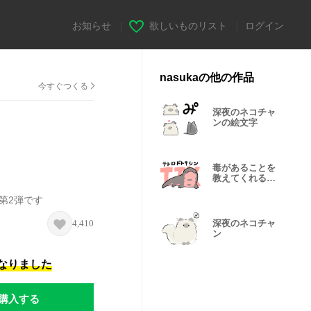
お知らせ
|
欲しいものリスト
|
ログイン
nasukaの他の作品
今すぐつくる
深夜のネコチャ
ンの絵文字
毒があることを
教えてくれるイ
モリ(仮)
第2弾です
4,410
深夜のネコチャ
ン
になりました
購入する