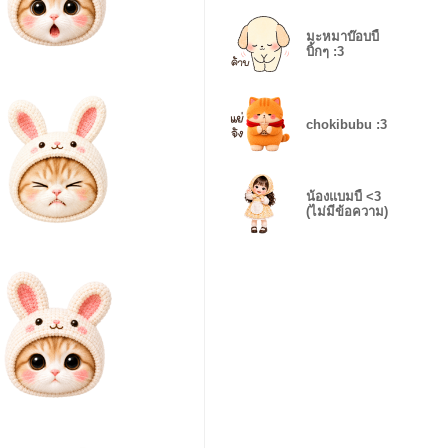
มะหมาบ๊อบบี้
บิ้กๆ :3
chokibubu :3
น้องแบมบี้ <3
(ไม่มีข้อความ)