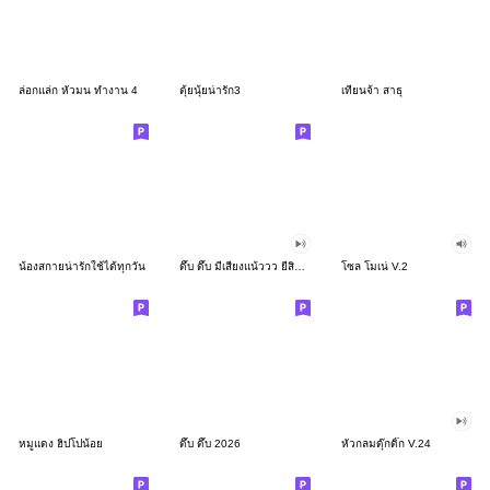
ล่อกแล่ก หัวมน ทำงาน 4
ตุ้ยนุ้ยน่ารัก3
เทียนจ้า สาธุ
น้องสกายน่ารักใช้ได้ทุกวัน
ดึ๊บ ดึ๊บ มีเสียงแน้ววว ยี่สิบสอง
โซล โมเน่ V.2
หมูแดง ฮิปโปน้อย
ดึ๊บ ดึ๊บ 2026
หัวกลมดุ๊กดิ๊ก V.24