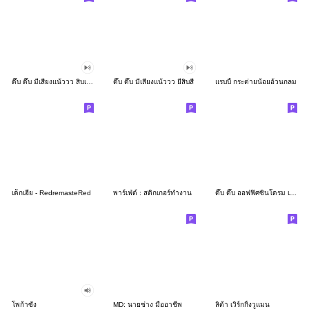
ดึ๊บ ดึ๊บ มีเสียงแน้ววว สิบเก้า
ดึ๊บ ดึ๊บ มีเสียงแน้ววว ยี่สิบสี่
แรบบี้ กระต่ายน้อยอ้วนกลม
เด็กเฮีย - RedremasteRed
พาร์เฟ่ต์ : สติกเกอร์ทำงาน
ดึ๊บ ดึ๊บ ออฟฟิศซินโดรม เจ็ด
โพก้าซัง
MD: นายช่าง มืออาชีพ
ลิต้า เวิร์กกิ้งวูแมน