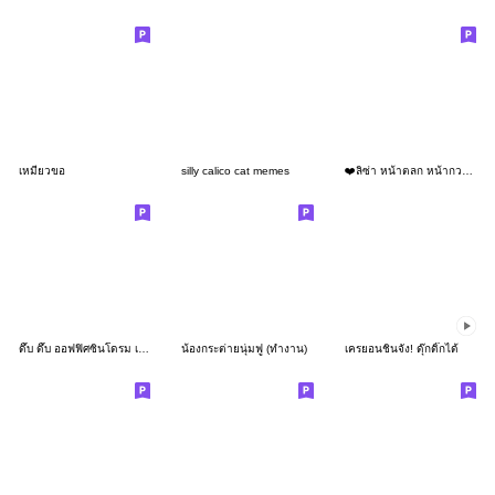
เหมียวขอ
silly calico cat memes
❤️ลิซ่า หน้าตลก หน้ากวน!❤️
ดึ๊บ ดึ๊บ ออฟฟิศซินโดรม เก้า
น้องกระต่ายนุ่มฟู (ทำงาน)
เครยอนชินจัง! ดุ๊กดิ๊กได้