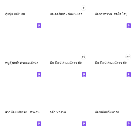
ตุ้ยนุ้ย เบบี้ บอย
บัตเตอร์แบร์ - น้องเนยตัวตึง พุงเต่ง
น้องตาหวาน: สดใส ใจบุญ (สีพาสเทล)
หมูดุ้งฮิปโปตัวกลมเด้งน่ารัก
ดึ๊บ ดึ๊บ มีเสียงแน้ววว ยี่สิบเจ็ด
ดึ๊บ ดึ๊บ มีเสียงแน้ววว ยี่สิบหก
สาวน้อยแก้มป่อง : ทำงาน
ลิต้า ทำงาน
น้องแก้มแก้มน่ารัก