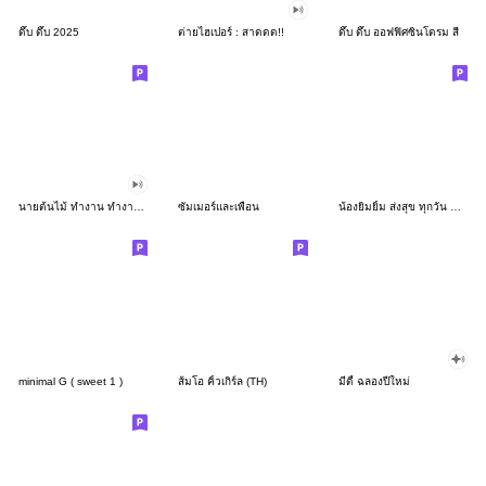
ดึ๊บ ดึ๊บ 2025
ต่ายไฮเปอร์ : สาดดด!!
ดึ๊บ ดึ๊บ ออฟฟิศซินโดรม สี่
นายต้นไม้ ทำงาน ทำงาน ทำงาน!!!
ซัมเมอร์และเพื่อน
น้องยิมยิ้ม ส่งสุข ทุกวัน CutePastel THA
minimal G ( sweet 1 )
ส้มโอ คิ้วเกิร์ล (TH)
มีดี้ ฉลองปีใหม่