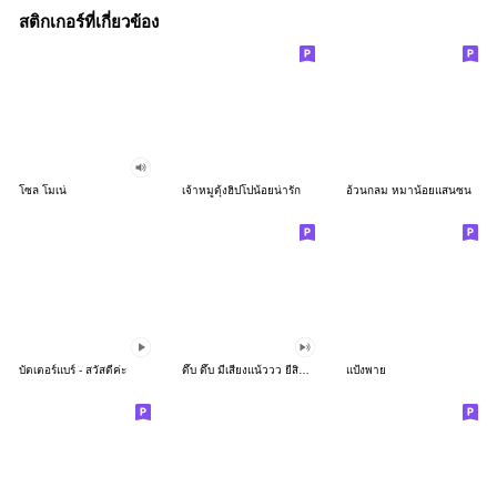
สติกเกอร์ที่เกี่ยวข้อง
โซล โมเน่
เจ้าหมูดุ้งฮิปโปน้อยน่ารัก
อ้วนกลม หมาน้อยแสนซน
บัตเตอร์แบร์ - สวัสดีค่ะ
ดึ๊บ ดึ๊บ มีเสียงแน้ววว ยี่สิบห้า
แป้งพาย