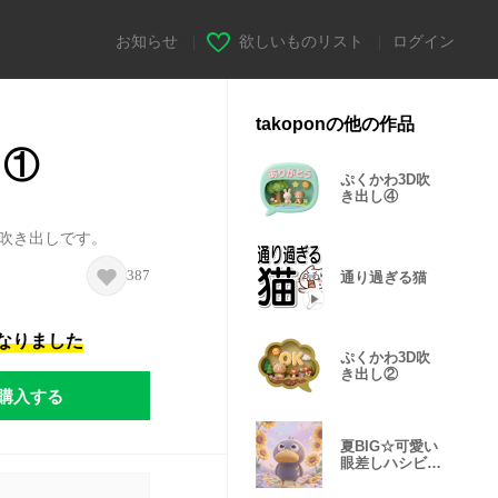
お知らせ
|
欲しいものリスト
|
ログイン
takoponの他の作品
し①
ぷくかわ3D吹
き出し④
い吹き出しです。
387
通り過ぎる猫
になりました
ぷくかわ3D吹
き出し②
購入する
夏BIG☆可愛い
眼差しハシビロ
コウ①