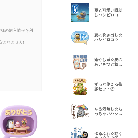
夏☆可愛い眼差
しハシビロコウ
①
客様の購入情報を利
夏の吹き出し☆
ハシビロコウ
含まれません)
癒やし系☆夏の
あいさつと気遣
い
ずっと使える挨
拶セット②
やる気無し☆ち
っちゃいハシビ
ロコウ②
ゆるふわ☆動く