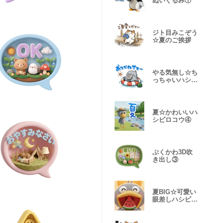
ぬいぐるみ①
ジト目みこぞう
☆夏のご挨拶
やる気無し☆ち
っちゃいハシビ
ロコウ③
夏☆かわいいハ
シビロコウ④
ぷくかわ3D吹
き出し③
夏BIG☆可愛い
眼差しハシビロ
コウ②