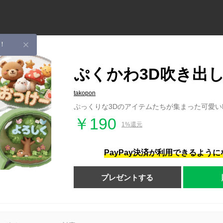
！
ぷくかわ3D吹き出
takopon
ぷっくりな3Dのアイテムたちが集まった可愛
￥190
1%還元
PayPay決済が利用できるよう
プレゼントする