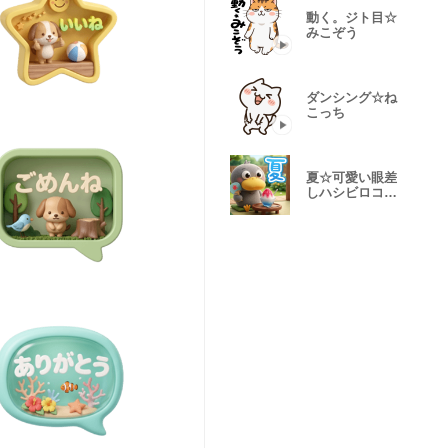
動く。ジト目☆
みこぞう
ダンシング☆ね
こっち
夏☆可愛い眼差
しハシビロコウ
②