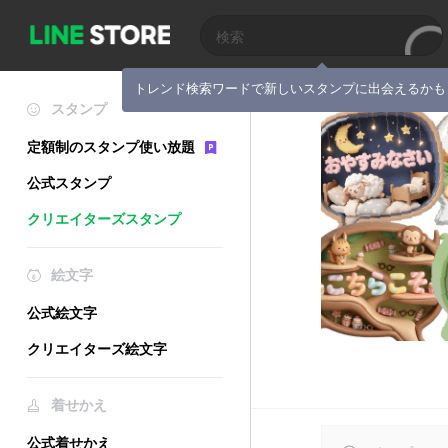
トレンド検索ワードで新しいスタンプに出会えるかも
スタンプ
定額制のスタンプ使い放題
公式スタンプ
クリエイターズスタンプ
絵文字
公式絵文字
クリエイターズ絵文字
着せかえ
公式着せかえ