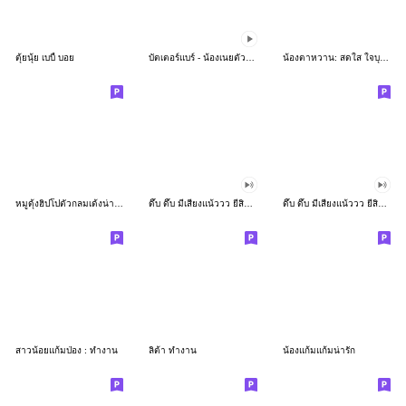
ตุ้ยนุ้ย เบบี้ บอย
บัตเตอร์แบร์ - น้องเนยตัวตึง พุงเต่ง
น้องตาหวาน: สดใส ใจบุญ (สีพาสเทล)
หมูดุ้งฮิปโปตัวกลมเด้งน่ารัก
ดึ๊บ ดึ๊บ มีเสียงแน้ววว ยี่สิบเจ็ด
ดึ๊บ ดึ๊บ มีเสียงแน้ววว ยี่สิบหก
สาวน้อยแก้มป่อง : ทำงาน
ลิต้า ทำงาน
น้องแก้มแก้มน่ารัก