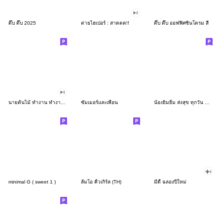
ดึ๊บ ดึ๊บ 2025
ต่ายไฮเปอร์ : สาดดด!!
ดึ๊บ ดึ๊บ ออฟฟิศซินโดรม สี่
นายต้นไม้ ทำงาน ทำงาน ทำงาน!!!
ซัมเมอร์และเพื่อน
น้องยิมยิ้ม ส่งสุข ทุกวัน CutePastel THA
minimal G ( sweet 1 )
ส้มโอ คิ้วเกิร์ล (TH)
มีดี้ ฉลองปีใหม่