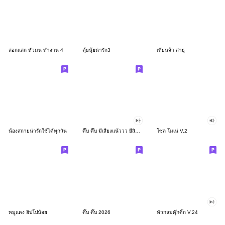
ล่อกแล่ก หัวมน ทำงาน 4
ตุ้ยนุ้ยน่ารัก3
เทียนจ้า สาธุ
น้องสกายน่ารักใช้ได้ทุกวัน
ดึ๊บ ดึ๊บ มีเสียงแน้ววว ยี่สิบสอง
โซล โมเน่ V.2
หมูแดง ฮิปโปน้อย
ดึ๊บ ดึ๊บ 2026
หัวกลมดุ๊กดิ๊ก V.24