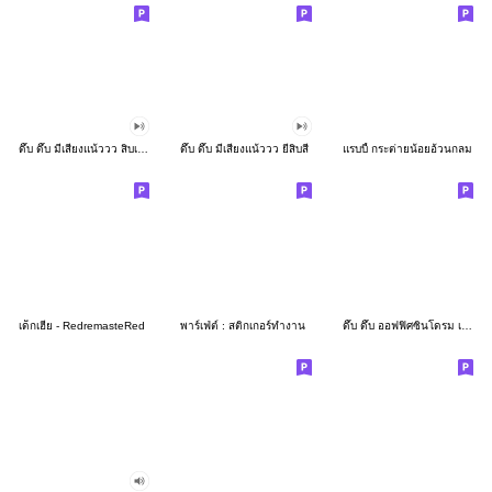
ดึ๊บ ดึ๊บ มีเสียงแน้ววว สิบเก้า
ดึ๊บ ดึ๊บ มีเสียงแน้ววว ยี่สิบสี่
แรบบี้ กระต่ายน้อยอ้วนกลม
เด็กเฮีย - RedremasteRed
พาร์เฟ่ต์ : สติกเกอร์ทำงาน
ดึ๊บ ดึ๊บ ออฟฟิศซินโดรม เจ็ด