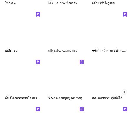
โพก้าซัง
MD: นายช่าง มืออาชีพ
ลิต้า เวิร์กกิ้งวูแมน
เหมียวขอ
silly calico cat memes
❤️ลิซ่า หน้าตลก หน้ากวน!❤️
ดึ๊บ ดึ๊บ ออฟฟิศซินโดรม เก้า
น้องกระต่ายนุ่มฟู (ทำงาน)
เครยอนชินจัง! ดุ๊กดิ๊กได้