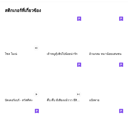
สติกเกอร์ที่เกี่ยวข้อง
โซล โมเน่
เจ้าหมูดุ้งฮิปโปน้อยน่ารัก
อ้วนกลม หมาน้อยแสนซน
บัตเตอร์แบร์ - สวัสดีค่ะ
ดึ๊บ ดึ๊บ มีเสียงแน้ววว ยี่สิบห้า
แป้งพาย