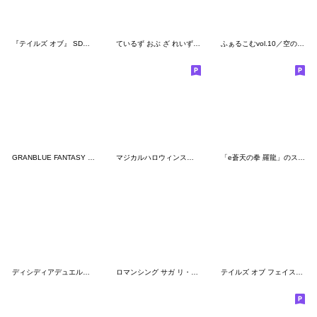
『テイルズ オブ』 SDスタンプ Vol.2
ているず おぶ ざ れいず劇場
ふぁるこむvol.10／空の軌跡
GRANBLUE FANTASY The Animation
マジカルハロウィンスタンプ４
「e蒼天の拳 羅龍」のスタンプ
ディシディアデュエルムスタンプ Vol.3
ロマンシング サガ リ・ユニバース 第5弾
テイルズ オブ フェイスチャット 7