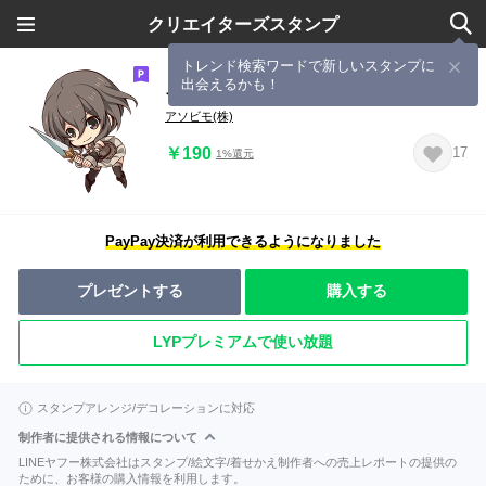
クリエイターズスタンプ
トレンド検索ワードで新しいスタンプに
出会えるかも！
イルーナ戦記オンライン
アソビモ(株)
￥190
17
1%還元
PayPay決済が利用できるようになりました
プレゼントする
購入する
LYPプレミアムで使い放題
スタンプアレンジ/デコレーションに対応
制作者に提供される情報について
LINEヤフー株式会社はスタンプ/絵文字/着せかえ制作者への売上レポートの提供の
ために、お客様の購入情報を利用します。