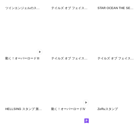
ツインエンジェルのスタンプ9(全部クルミ)
テイルズ オブ フェイスチャット 1
STAR OCEAN THE SECOND STORY R スタンプ
動く！オーバーロードⅢ
テイルズ オブ フェイスチャット 5
テイルズ オブ フェイスチャット 8
HELLSING スタンプ 第2弾
動く！オーバーロードⅣ
ZeRuスタンプ