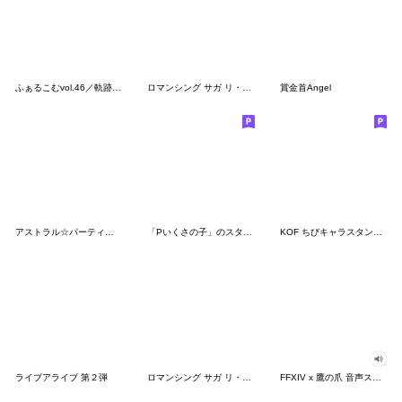
ふぁるこむvol.46／軌跡20th
ロマンシング サガ リ・ユニバース 第3弾
賞金首Angel
アストラル☆パーティー公式スタンプ Vol.1
「Pいくさの子」のスタンプ
KOF ちびキャラスタンプ アッシュ編
ライブアライブ 第２弾
ロマンシング サガ リ・ユニバース 第2弾
FFXIV x 鷹の爪 音声スタンプ