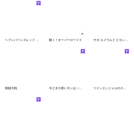
ヘブンバーンズレッド 第3弾
動く！オーバーロードⅡ
サガ エメラルド ビヨンド 第1弾
戦国大戦
今どきの若いモンは（素敵な上司スタンプ）
ツインエンジェルのスタンプ13(全部テスラ)