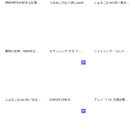
MMORPGが好きな社畜向けスタンプ改
うみねこのなく頃にpart2
ふぁるこむvol.45／創＆黎の軌跡（2）
勝利の女神：NIKKE公式スタンプ第1弾
ロマンシング サガ リ・ユニバース 第4弾
シャイニング・コレクション
ふぁるこむvol.36／ゆるみっしぃ9
CHAOS;CHILD
アニメ『バキ 大擂台賽編』激励スタンプッ!