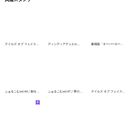
テイルズ オブ フェイスチャット ２
ディシディアデュエルムスタンプ Vol.4
劇場版「オーバーロード」聖王国編
ふぁるこむvol.44／創＆黎の軌跡（1）
ふぁるこむvol.47／界の軌跡
テイルズ オブ フェイスチャット 4