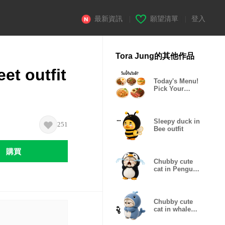
最新資訊
|
願望清單
|
登入
Tora Jung的其他作品
et outfit
Today's Menu!
Pick Your
Favorite!
Sleepy duck in
251
Bee outfit
購買
Chubby cute
cat in Penguin
outfit[TW]
Chubby cute
cat in whale
outfit