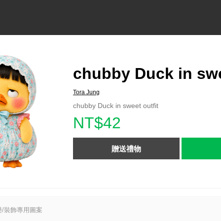
chubby Duck in swe
Tora Jung
chubby Duck in sweet outfit
NT$42
贈送禮物
/裝飾專用圖案