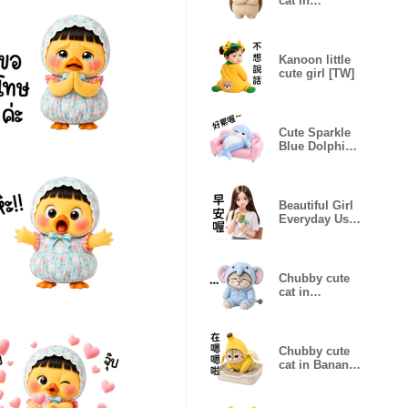
cat in
Hedgehog
outfit
Kanoon little
cute girl [TW]
Cute Sparkle
Blue Dolphin
[TW]
Beautiful Girl
Everyday Use
[TW]
Chubby cute
cat in
Elephant outfit
[TW]
Chubby cute
cat in Banana
outfit [TW]