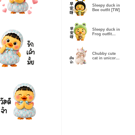
Sleepy duck in
Bee outfit [TW]
Sleepy duck in
Frog outfit
[TW]
Chubby cute
cat in unicorn
outfit