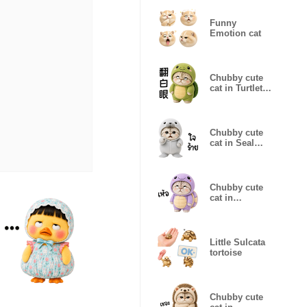
Funny
Emotion cat
Chubby cute
cat in Turtlet
outfit [TW]
Chubby cute
cat in Seal
outfit
Chubby cute
cat in
purpleTurtlet
outfit
Little Sulcata
tortoise
Chubby cute