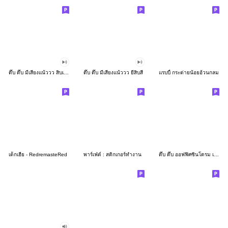
ดึ๊บ ดึ๊บ มีเสียงแน้ววว สิบเก้า
ดึ๊บ ดึ๊บ มีเสียงแน้ววว ยี่สิบสี่
แรบบี้ กระต่ายน้อยอ้วนกลม
เด็กเฮีย - RedremasteRed
พาร์เฟ่ต์ : สติกเกอร์ทำงาน
ดึ๊บ ดึ๊บ ออฟฟิศซินโดรม เจ็ด