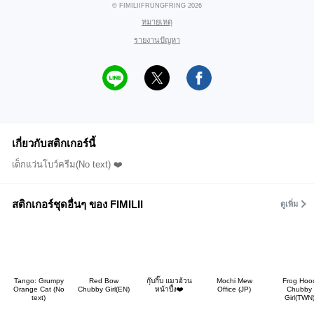
© FIMILIIFRUNGFRING 2026
หมายเหตุ
รายงานปัญหา
เกี่ยวกับสติกเกอร์นี้
เด็กแว่นโบว์ครีม(No text) ❤️
สติกเกอร์ชุดอื่นๆ ของ FIMILII
ดูเพิ่ม
Tango: Grumpy
Red Bow
กุ๊บกิ๊บ แมวอ้วน
Mochi Mew
Frog Hoo
Orange Cat (No
Chubby Girl(EN)
หน้าบึ้ง❤️
Office (JP)
Chubby
text)
Girl(TWN