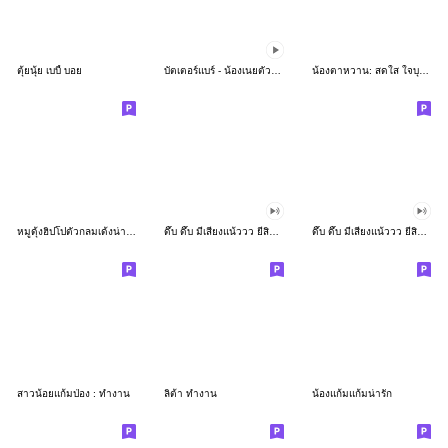
ตุ้ยนุ้ย เบบี้ บอย
บัตเตอร์แบร์ - น้องเนยตัวตึง พุงเต่ง
น้องตาหวาน: สดใส ใจบุญ (สีพาสเทล)
หมูดุ้งฮิปโปตัวกลมเด้งน่ารัก
ดึ๊บ ดึ๊บ มีเสียงแน้ววว ยี่สิบเจ็ด
ดึ๊บ ดึ๊บ มีเสียงแน้ววว ยี่สิบหก
สาวน้อยแก้มป่อง : ทำงาน
ลิต้า ทำงาน
น้องแก้มแก้มน่ารัก