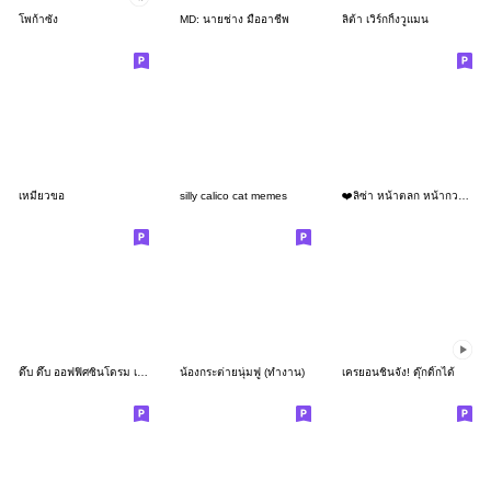
โพก้าซัง
MD: นายช่าง มืออาชีพ
ลิต้า เวิร์กกิ้งวูแมน
เหมียวขอ
silly calico cat memes
❤️ลิซ่า หน้าตลก หน้ากวน!❤️
ดึ๊บ ดึ๊บ ออฟฟิศซินโดรม เก้า
น้องกระต่ายนุ่มฟู (ทำงาน)
เครยอนชินจัง! ดุ๊กดิ๊กได้