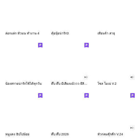
ล่อกแล่ก หัวมน ทำงาน 4
ตุ้ยนุ้ยน่ารัก3
เทียนจ้า สาธุ
น้องสกายน่ารักใช้ได้ทุกวัน
ดึ๊บ ดึ๊บ มีเสียงแน้ววว ยี่สิบสอง
โซล โมเน่ V.2
หมูแดง ฮิปโปน้อย
ดึ๊บ ดึ๊บ 2026
หัวกลมดุ๊กดิ๊ก V.24