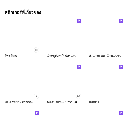
สติกเกอร์ที่เกี่ยวข้อง
โซล โมเน่
เจ้าหมูดุ้งฮิปโปน้อยน่ารัก
อ้วนกลม หมาน้อยแสนซน
บัตเตอร์แบร์ - สวัสดีค่ะ
ดึ๊บ ดึ๊บ มีเสียงแน้ววว ยี่สิบห้า
แป้งพาย