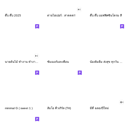
ดึ๊บ ดึ๊บ 2025
ต่ายไฮเปอร์ : สาดดด!!
ดึ๊บ ดึ๊บ ออฟฟิศซินโดรม สี่
นายต้นไม้ ทำงาน ทำงาน ทำงาน!!!
ซัมเมอร์และเพื่อน
น้องยิมยิ้ม ส่งสุข ทุกวัน CutePastel THA
minimal G ( sweet 1 )
ส้มโอ คิ้วเกิร์ล (TH)
มีดี้ ฉลองปีใหม่