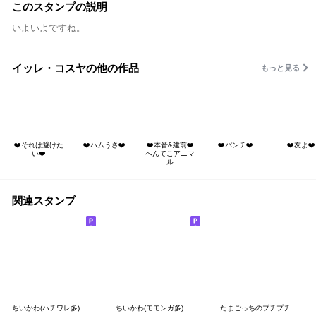
このスタンプの説明
いよいよですね。
イッレ・コスヤの他の作品
もっと見る
❤️それは避けた
❤️ハムうさ❤️
❤️本音&建前❤️
❤️パンチ❤️
❤️友よ❤️
い❤️
へんてこアニマ
ル
関連スタンプ
ちいかわ(ハチワレ多)
ちいかわ(モモンガ多)
たまごっちのプチプチおみせっち