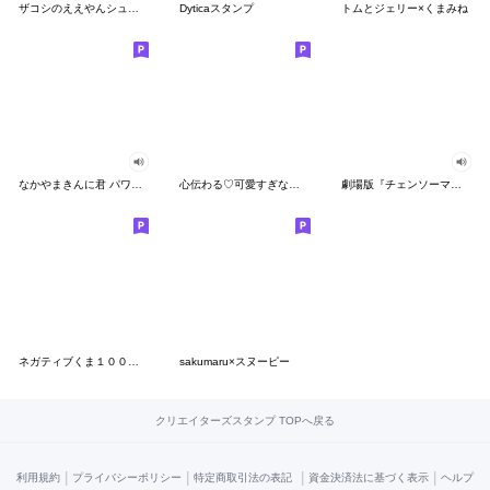
ザコシのええやんシューシュースタンプ
Dyticaスタンプ
トムとジェリー×くまみね
なかやまきんに君 パワー!!スタンプ
心伝わる♡可愛すぎない大人の長文スタンプ
劇場版『チェンソーマン レゼ篇』
ネガティブくま１００％ 憂鬱な一日
sakumaru×スヌーピー
クリエイターズスタンプ TOPへ戻る
|
|
|
|
利用規約
プライバシーポリシー
特定商取引法の表記
資金決済法に基づく表示
ヘルプ