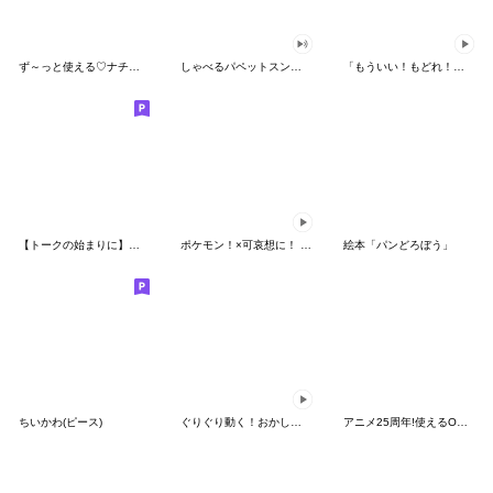
ず～っと使える♡ナチュラルガール
しゃべるパペットスンスン（HAPPY）
「もういい！もどれ！ピカチュウ！」
【トークの始まりに】ゆるカワ♪スヌーピー
ポケモン！×可哀想に！ ムチっとスタンプ
絵本「パンどろぼう」
ちいかわ(ピース)
ぐりぐり動く！おかしなポケモンスタンプ
アニメ25周年!使えるONE PIECEスタンプ