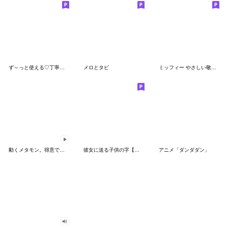
ず～っと使える♡丁寧な敬語お辞儀スタンプ
メロとタビ
ミッフィー やさしい敬語スタンプ
動くメタモン。得意でも苦手でもへんしん！
彼女に送る子供の字【カップル・彼氏】
アニメ「ダンダダン」