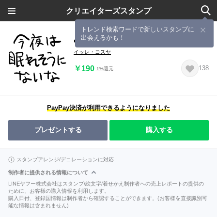
クリエイターズスタンプ
トレンド検索ワードで新しいスタンプに
出会えるかも！
❤️今夜は眠れそうにないな❤️
イッレ・コスヤ
￥190
138
1%還元
PayPay決済が利用できるようになりました
プレゼントする
購入する
スタンプアレンジ/デコレーションに対応
制作者に提供される情報について
LINEヤフー株式会社はスタンプ/絵文字/着せかえ制作者への売上レポートの提供の
ために、お客様の購入情報を利用します。
購入日付、登録国情報は制作者から確認することができます。(お客様を直接識別可
能な情報は含まれません)