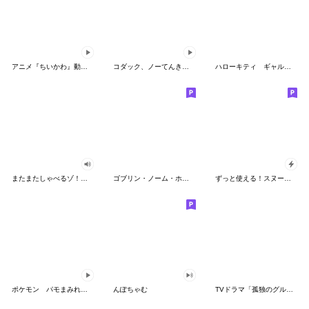
アニメ『ちいかわ』動くLINEスタンプ vol.2
コダック、ノーてんきに悩み中！
ハローキティ ギャルバイブス♡
またまたしゃべるゾ！クレヨンしんちゃん
ゴブリン・ノーム・ホーン
ずっと使える！スヌーピーのグリーティング
ポケモン パモまみれスタンプ
んぽちゃむ
TVドラマ「孤独のグルメ」