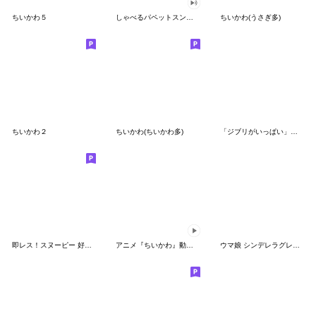
ちいかわ５
しゃべるパペットスンスン（GOOD）
ちいかわ(うさぎ多)
ちいかわ２
ちいかわ(ちいかわ多)
「ジブリがいっぱい」スタンプ
即レス！スヌーピー 好印象な長文スタンプ
アニメ『ちいかわ』動くLINEスタンプ vol.1
ウマ娘 シンデレラグレイ かんたんオグリ