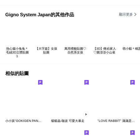
Gigno System Japan的其他作品
顯示更多
熱心腸小兔兔＊
【大字篇】女孩
萬用禮貌貼圖♡
【3D】傳給家人
萌小貓＊稱
毛絨3D立體貼圖
貼圖
自然系女孩
♡圓澎澎小山雀
1
相似的貼圖
小小孩"GOKIGEN PANDA" 台灣版
貓貓蟲-咖波 可愛大暴走
"LOVE RABBIT" 滿滿是愛 台灣版