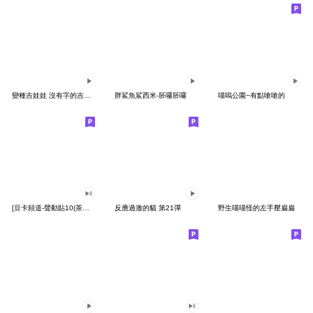
變種吉娃娃 沒有字的吉娃娃
胖鯊魚鯊西米-胚囉胚囉
喵嗚公園−有點嗆嗆的
[豆卡頻道-聲動貼10(茶寶丸日常篇)
反應過激的貓 第21彈
野生喵喵怪的左手壓扁扁