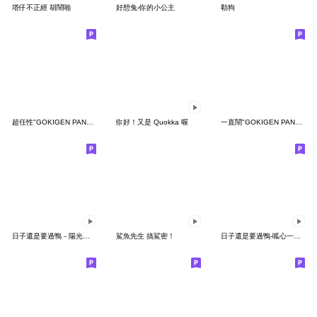
塔仔不正經 胡鬧啪
好想兔-你的小公主
勒狗
超任性"GOKIGEN PANDA" 台灣版
你好！又是 Quokka 喔
一直鬧"GOKIGEN PANDA" 台灣版
日子還是要過鴨－陽光開朗每一天鴨
鯊魚先生 搞鯊密！
日子還是要過鴨-呱心一下鴨