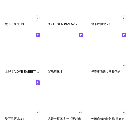
雙下巴阿北 19
"GOKIGEN PANDA" - Feeling / global
雙下巴阿北 27
上吧！"LOVE RABBIT" 台灣版
鯊魚貓咪 2
怪奇事物所：所長的過度繁殖
雙下巴阿北 14
只是一顆麻糬-一起動起來
伸縮自如的雞與鴨 超好笑