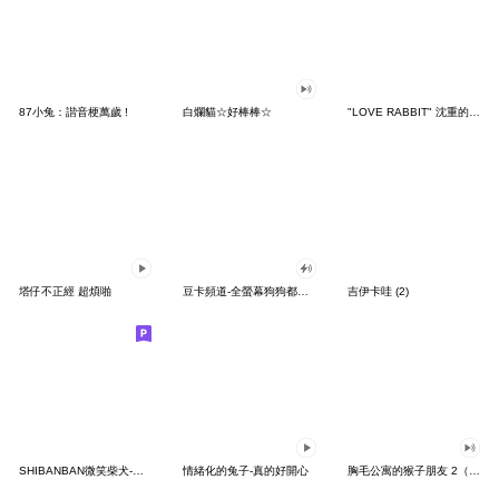
87小兔：諧音梗萬歲 !
白爛貓☆好棒棒☆
"LOVE RABBIT" 沈重的愛 台灣版
塔仔不正經 超煩啪
豆卡頻道-全螢幕狗狗都沒你上班累
吉伊卡哇 (2)
SHIBANBAN微笑柴犬-廢柴寶寶日常
情緒化的兔子-真的好開心
胸毛公寓的猴子朋友 2（有聲動態）