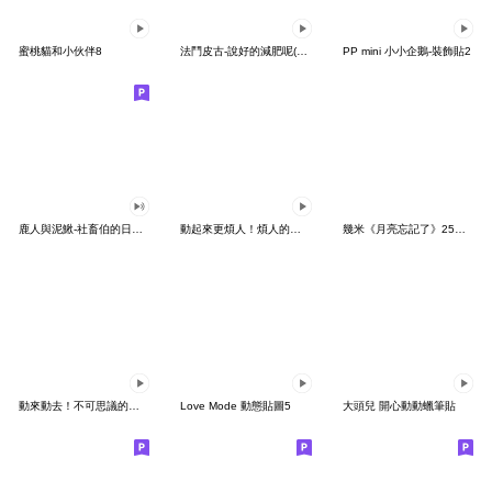
蜜桃貓和小伙伴8
法鬥皮古-說好的減肥呢(第15彈)
PP mini 小小企鵝-裝飾貼2
鹿人與泥鰍-社畜伯的日常有聲貼圖
動起來更煩人！煩人的貓咪3
幾米《月亮忘記了》25周年 x 晴天P莉
動來動去！不可思議的寶可夢貼圖
Love Mode 動態貼圖5
大頭兒 開心動動蠟筆貼