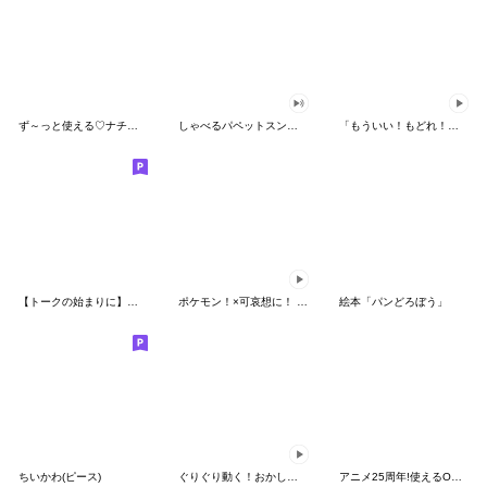
ず～っと使える♡ナチュラルガール
しゃべるパペットスンスン（HAPPY）
「もういい！もどれ！ピカチュウ！」
【トークの始まりに】ゆるカワ♪スヌーピー
ポケモン！×可哀想に！ ムチっとスタンプ
絵本「パンどろぼう」
ちいかわ(ピース)
ぐりぐり動く！おかしなポケモンスタンプ
アニメ25周年!使えるONE PIECEスタンプ