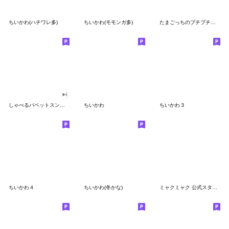
ちいかわ(ハチワレ多)
ちいかわ(モモンガ多)
たまごっちのプチプチおみせっち
しゃべるパペットスンスン
ちいかわ
ちいかわ３
ちいかわ４
ちいかわ(冬かな)
ミャクミャク 公式スタンプ第２弾