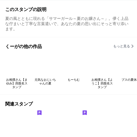
このスタンプの説明
夏の風とともに現れる「サマーガール～夏のお嬢さん～」。儚く上品
な佇まいと丁寧な言葉遣いで、あなたの夏の思い出にそっと寄り添い
ます。
くーがの他の作品
もっと見る
お相撲さん【ま
元気なおじいち
もーちむ
お相撲さん【よ
ブスの夏休
ゆみ】四股名ス
ゃんの夏
うこ】四股名ス
タンプ
タンプ
関連スタンプ