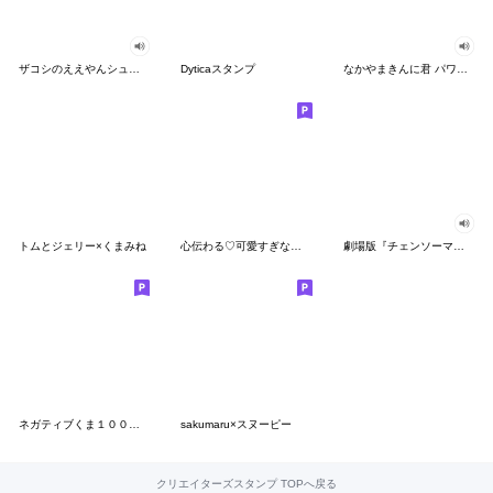
ザコシのええやんシューシュースタンプ
Dyticaスタンプ
なかやまきんに君 パワー!!スタンプ
トムとジェリー×くまみね
心伝わる♡可愛すぎない大人の長文スタンプ
劇場版『チェンソーマン レゼ篇』
ネガティブくま１００％ 憂鬱な一日
sakumaru×スヌーピー
クリエイターズスタンプ TOPへ戻る