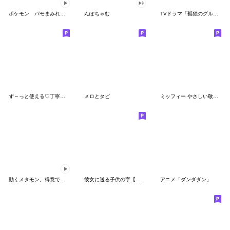
ポケモン パモまみれスタンプ
んぽちゃむ
TVドラマ「孤独のグルメ」
ず～っと使える♡丁寧な敬語お辞儀スタンプ
メロとタビ
ミッフィー やさしい敬語スタンプ
動くメタモン。得意でも苦手でもへんしん！
彼女に送る子供の字【カップル・彼氏】
アニメ「ダンダダン」