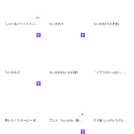
しゃべるパペットスンスン（GOOD）
ちいかわ５
ちいかわ(うさぎ多)
ちいかわ２
ちいかわ(ちいかわ多)
「ジブリがいっぱい」スタンプ
即レス！スヌーピー 好印象な長文スタンプ
アニメ『ちいかわ』動くLINEスタンプ vol.1
ウマ娘 シンデレラグレイ かんたんオグリ