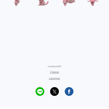
morpheus605
Catatan
Laporkan