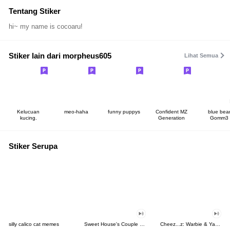
Tentang Stiker
hi~ my name is cocoaru!
Stiker lain dari morpheus605
Lihat Semua
Kelucuan
meo-haha
funny puppys
Confident MZ
blue bea
kucing.
Generation
Gomm3
Stiker Serupa
silly calico cat memes
Sweet House's Couple in Love
Cheez...z: Warbie & Yama 3