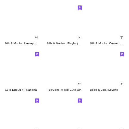
Milk & Mocha: Unstoppable Lovers
Milk & Mocha : Playful (Animated)
Milk & Mocha: Custom Stickers
Cute Duduu 4 : Nanana
TuaGom : A little Cute Girl
Bobo & Lola (Lovely)