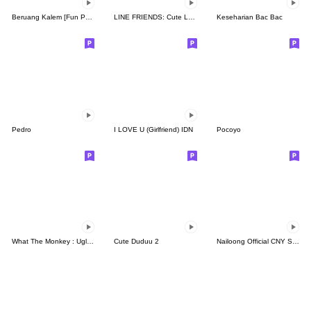
Beruang Kalem [Fun Pack]
LINE FRIENDS: Cute Loving Expressions
Keseharian Bac Bac
Pedro
I LOVE U (Girlfriend) IDN
Pocoyo
What The Monkey : Ugly Face
Cute Duduu 2
Nailoong Official CNY Sticker