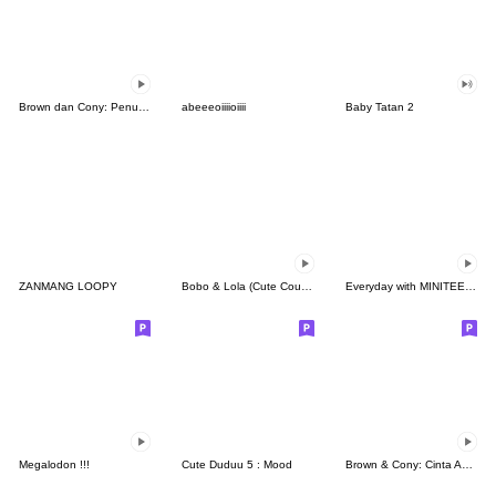
Brown dan Cony: Penuh Kasih
abeeeoiiiioiiii
Baby Tatan 2
ZANMANG LOOPY
Bobo & Lola (Cute Couple)
Everyday with MINITEEN by SEVENTEEN
Megalodon !!!
Cute Duduu 5 : Mood
Brown & Cony: Cinta Abadi