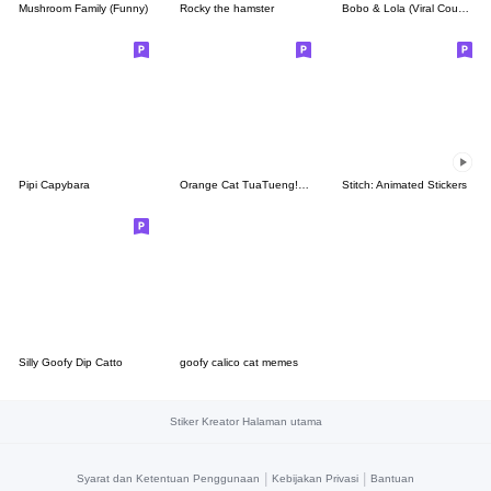
Mushroom Family (Funny)
Rocky the hamster
Bobo & Lola (Viral Couple)
Pipi Capybara
Orange Cat TuaTueng! (ENG)
Stitch: Animated Stickers
Silly Goofy Dip Catto
goofy calico cat memes
Stiker Kreator Halaman utama
|
|
Syarat dan Ketentuan Penggunaan
Kebijakan Privasi
Bantuan