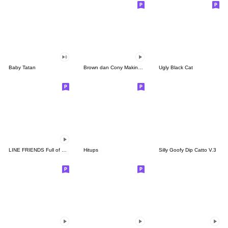
Baby Tatan
Brown dan Cony Makin Mesra
Ugly Black Cat
LINE FRIENDS Full of Love
Hitups
Silly Goofy Dip Catto V.3