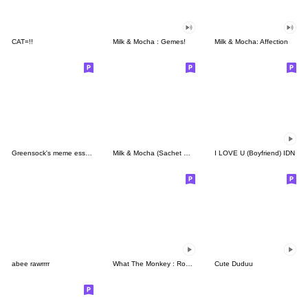
CAT=!!
Milk & Mocha : Gemes!
Milk & Mocha: Affection
Greensock's meme essentials
Milk & Mocha (Sachet Sticker)
I LOVE U (Boyfriend) IDN
abee rawrrrr
What The Monkey : Rock It!
Cute Duduu