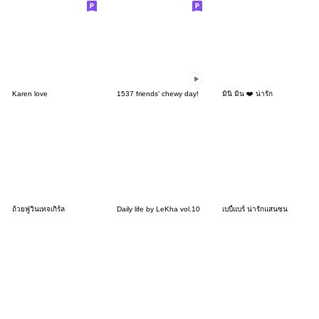
Karen love
1537 friends' chewy day!
มินิ มิน ❤️ น่ารัก
ถ้วยฟูวินเทจเกิร์ล
Daily life by LeKha vol.10
เบบี้แบร์ น่ารักแสนซน