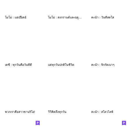
โมโม่ : แฮปปี้เดย์
โมโม่ : สงกรานต์และฤดูร้อน
คะน้า : วันที่สดใส
เดซี่ : ทุกวันคือวันที่ดี
แด่ทุกวันปกติในชีวิต
คะน้า : จิกกัดเบาๆ
พวกเราคือสาวซานริโอ!
วีวี่คิดถึงทุกวัน
คะน้า : สโลวไลฟ์