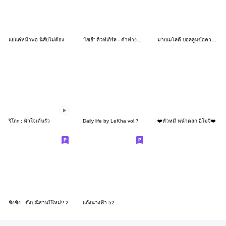
แย่แค่หน้าพอ นิสัยไม่ต้อง
“โซอี้” คิวท์เกิร์ล - คำทำงานสุภาพ
มายเมโลดี้ บอลลูนข้อความ
ริโกะ : หัวใจเต้นรัว
Daily life by LeKha vol.7
❤️หัวหมี หน้าตลก อิโมจิ❤️
ชิงชิง : ตั้งปณิธานปีใหม่!! 2
แก๊งนางฟ้า 52