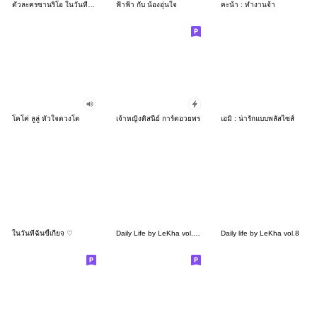
ตัวละครซานริโอ ในวันที่เป็นขนม!?
ฟ้าฟ้า กับ น้องอุ่นใจ
คะน้า : ทำงานจ้า
โคโค่ ลูลู่ หัวใจดวงโต
เจ้าหญิงดิสนีย์ การ์ดอวยพร
เอมิ : น่ารักแบบพลัสไซส์
ในวันที่ฉันขี้เกียจ ♡
Daily Life by LeKha vol.11
Daily life by LeKha vol.8