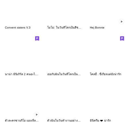
Convent sisters V.3
โมโม่: ในวันที่โลกเป็นสีชมพู
Hej Bonnie
นาน่า มินิเกิร์ล 2 คนอะไรน่ารักจัง :)
เธอกับฉันในวันที่โลกเป็นสีชมพู
โคลอี้ : ขี้เกียจแต่ยังน่ารัก
ตัวละครซานริโอ แองเจิ้ลผู้น่ารัก
ตัวฉันในวันทำงานอย่างบ้าคลั่ง
มินิครีม ❤️ น่ารัก