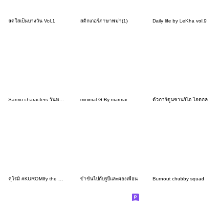
สดใสเป็นบางวัน Vol.1
สติกเกอร์ภาษาพม่า(1)
Daily life by LeKha vol.9
Sanrio characters วันหยุดฤดูร้อน☆
minimal G By marmar
ตัวการ์ตูนซานริโอ ไอดอล
คุโรมิ #KUROMIfy the World
ขำขันไปกับรูบี้และผองเพื่อน
Burnout chubby squad