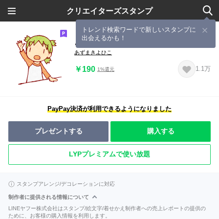
クリエイターズスタンプ
トレンド検索ワードで新しいスタンプに
出会えるかも！
よつばと！２
あずまきよひこ
￥190
1.1万
1%還元
PayPay決済が利用できるようになりました
プレゼントする
購入する
LYPプレミアムで使い放題
スタンプアレンジ/デコレーションに対応
制作者に提供される情報について
LINEヤフー株式会社はスタンプ/絵文字/着せかえ制作者への売上レポートの提供の
ために、お客様の購入情報を利用します。