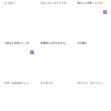
よつばと！
げんしけん セリフスタンプ
堀さんと宮村くんスタンプ mini
【謝る】高津カリノ作品スタンプ
映像研には手を出すな！原作版
石川雅之
大沖『はるみねーしょんの便利なスタンプ』
ヒナまつり
TVアニメ「ダンジョン飯」第5弾