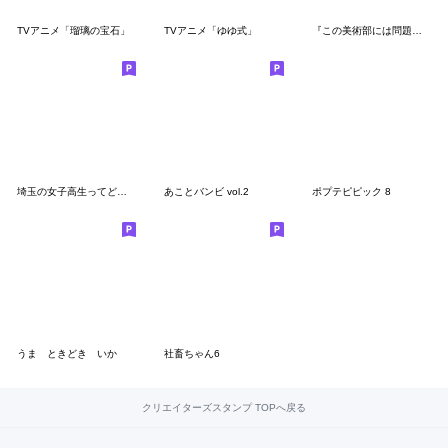
TVアニメ「瑠璃の宝石」
TVアニメ「ゆゆ式」
『この美術部には問題がある！』いみぎむる
埼玉の女子高生ってどう思いますか？
あことバンビ vol.2
ポプテピピック 8
うま ときどき いか
社畜ちゃん6
クリエイターズスタンプ TOPへ戻る