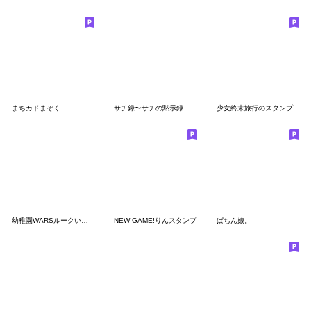
まちカドまぞく
サチ録〜サチの黙示録〜(茶んた)
少女終末旅行のスタンプ
幼稚園WARSルークいいねスタンプ
NEW GAME!りんスタンプ
ぱちん娘。