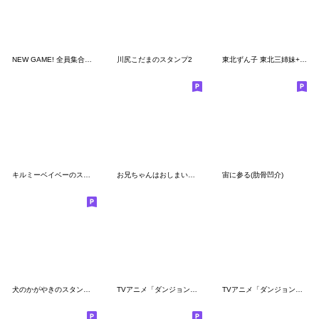
NEW GAME! 全員集合スタンプ
川尻こだまのスタンプ2
東北ずん子 東北三姉妹+ずんだもんスタンプ
キルミーベイベーのスタンプ やすなver.
お兄ちゃんはおしまい！２
宙に参る(肋骨凹介)
犬のかがやきのスタンプの2
TVアニメ「ダンジョン飯」第2弾
TVアニメ「ダンジョン飯」第3弾