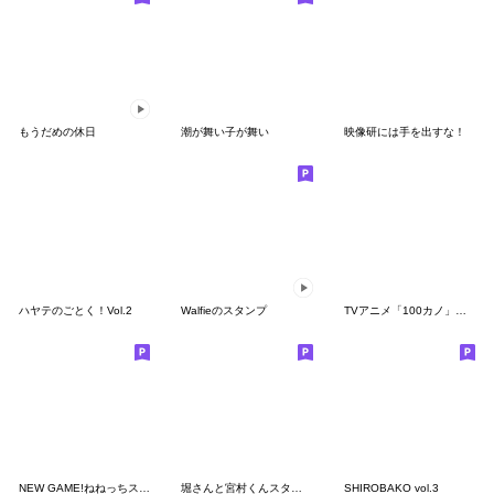
もうだめの休日
潮が舞い子が舞い
映像研には手を出すな！
ハヤテのごとく！Vol.2
Walfieのスタンプ
TVアニメ「100カノ」ミニキャラスタンプ2
NEW GAME!ねねっちスタンプ
堀さんと宮村くんスタンプ mini 2
SHIROBAKO vol.3