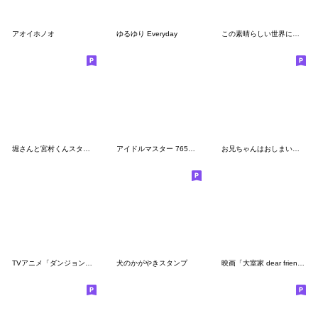
アオイホノオ
ゆるゆり Everyday
この素晴らしい世界に祝福を！３（第3弾）
堀さんと宮村くんスタンプVol.3
アイドルマスター 765プロの台所 スタンプ1
お兄ちゃんはおしまい！３
TVアニメ「ダンジョン飯」第4弾
犬のかがやきスタンプ
映画「大室家 dear friends」