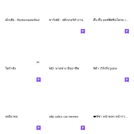
เด็กเฮีย - RedremasteRed
พาร์เฟ่ต์ : สติกเกอร์ทำงาน
ดึ๊บ ดึ๊บ ออฟฟิศซินโดรม เจ็ด
โพก้าซัง
MD: นายช่าง มืออาชีพ
ลิต้า เวิร์กกิ้งวูแมน
เหมียวขอ
silly calico cat memes
❤️ลิซ่า หน้าตลก หน้ากวน!❤️