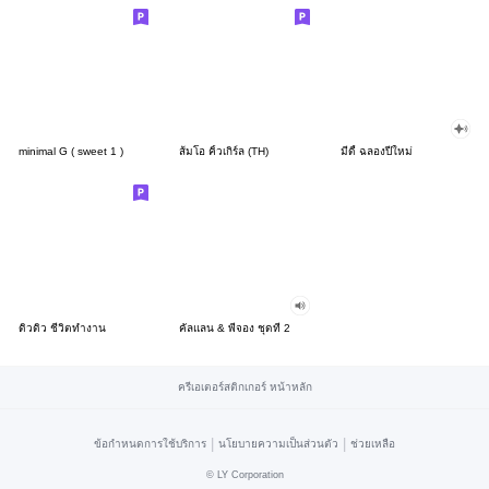
minimal G ( sweet 1 )
ส้มโอ คิ้วเกิร์ล (TH)
มีดี้ ฉลองปีใหม่
ดิวดิว ชีวิตทำงาน
คัลแลน & พี่จอง ชุดที่ 2
ครีเอเตอร์สติกเกอร์ หน้าหลัก
|
|
ข้อกำหนดการใช้บริการ
นโยบายความเป็นส่วนตัว
ช่วยเหลือ
©
LY Corporation