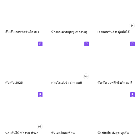
ดึ๊บ ดึ๊บ ออฟฟิศซินโดรม เก้า
น้องกระต่ายนุ่มฟู (ทำงาน)
เครยอนชินจัง! ดุ๊กดิ๊กได้
ดึ๊บ ดึ๊บ 2025
ต่ายไฮเปอร์ : สาดดด!!
ดึ๊บ ดึ๊บ ออฟฟิศซินโดรม สี่
นายต้นไม้ ทำงาน ทำงาน ทำงาน!!!
ซัมเมอร์และเพื่อน
น้องยิมยิ้ม ส่งสุข ทุกวัน CutePastel THA