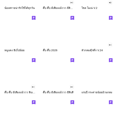
น้องสกายน่ารักใช้ได้ทุกวัน
ดึ๊บ ดึ๊บ มีเสียงแน้ววว ยี่สิบสอง
โซล โมเน่ V.2
หมูแดง ฮิปโปน้อย
ดึ๊บ ดึ๊บ 2026
หัวกลมดุ๊กดิ๊ก V.24
ดึ๊บ ดึ๊บ มีเสียงแน้ววว สิบเก้า
ดึ๊บ ดึ๊บ มีเสียงแน้ววว ยี่สิบสี่
แรบบี้ กระต่ายน้อยอ้วนกลม