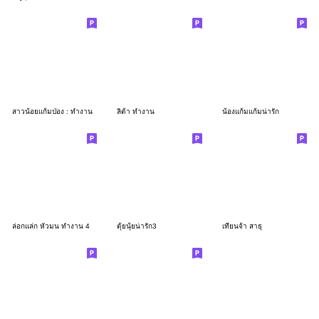
สาวน้อยแก้มป่อง : ทำงาน
ลิต้า ทำงาน
น้องแก้มแก้มน่ารัก
ล่อกแล่ก หัวมน ทำงาน 4
ตุ้ยนุ้ยน่ารัก3
เทียนจ้า สาธุ