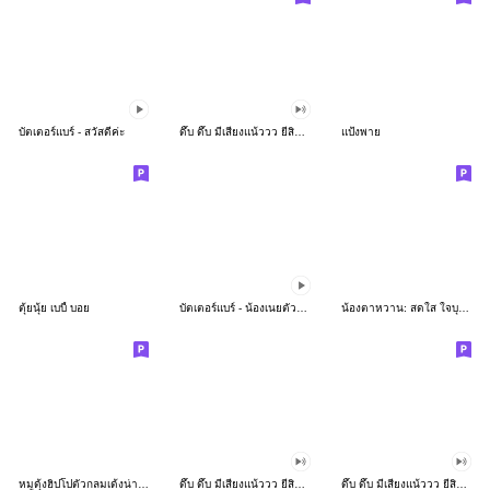
บัตเตอร์แบร์ - สวัสดีค่ะ
ดึ๊บ ดึ๊บ มีเสียงแน้ววว ยี่สิบห้า
แป้งพาย
ตุ้ยนุ้ย เบบี้ บอย
บัตเตอร์แบร์ - น้องเนยตัวตึง พุงเต่ง
น้องตาหวาน: สดใส ใจบุญ (สีพาสเทล)
หมูดุ้งฮิปโปตัวกลมเด้งน่ารัก
ดึ๊บ ดึ๊บ มีเสียงแน้ววว ยี่สิบเจ็ด
ดึ๊บ ดึ๊บ มีเสียงแน้ววว ยี่สิบหก