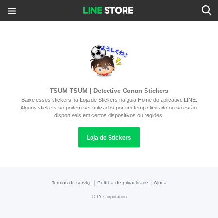
TSUM TSUM | Detective Conan Stickers
Baixe esses stickers na Loja de Stickers na guia Home do aplicativo LINE.
Alguns stickers só podem ser utilizados por um tempo limitado ou só estão 
disponíveis em certos dispositivos ou regiões.
Loja de Stickers
|
|
Termos de serviço
Política de privacidade
Ajuda
©
LY Corporation