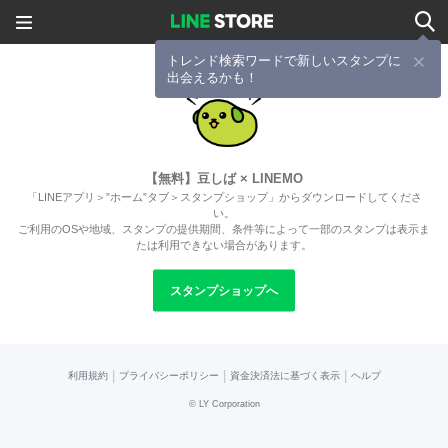
トレンド検索ワードで新しいスタンプに
出会えるかも！
【無料】豆しば × LINEMO
「LINEアプリ＞”ホーム”タブ＞スタンプショップ」からダウンロードしてくださ
い。
ご利用のOSや地域、スタンプの提供期間、条件等によって一部のスタンプは表示ま
たは利用できない場合があります。
スタンプショップへ
|
|
|
利用規約
プライバシーポリシー
資金決済法に基づく表示
ヘルプ
©
LY Corporation