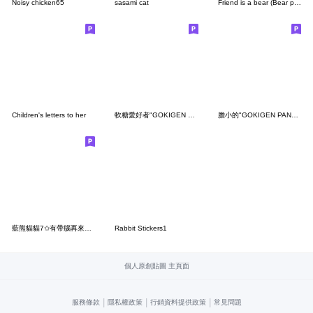
Noisy chicken65
sasami cat
Friend is a bear (Bear painting)6
Children's letters to her
軟糖愛好者"GOKIGEN PANDA" 台灣版
膽小的"GOKIGEN PANDA" 台灣版
藍熊貓貓7✩有帶腦再來跟我說
Rabbit Stickers1
個人原創貼圖 主頁面
|
|
|
服務條款
隱私權政策
行銷資料提供政策
常見問題