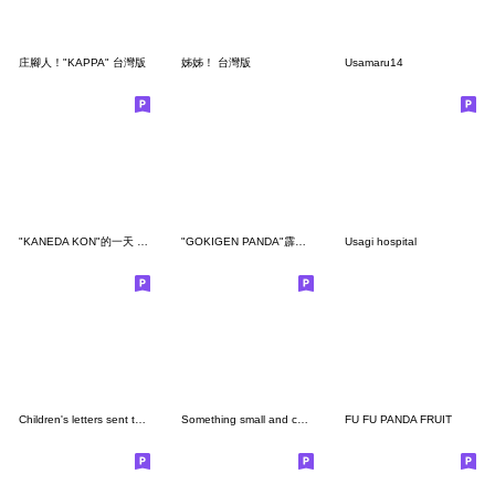
庄腳人！"KAPPA" 台灣版
姊姊！ 台灣版
Usamaru14
"KANEDA KON"的一天 台灣版
"GOKIGEN PANDA"霹～哈拉 台灣版
Usagi hospital
Children's letters sent to boyfriends
Something small and cute 4
FU FU PANDA FRUIT