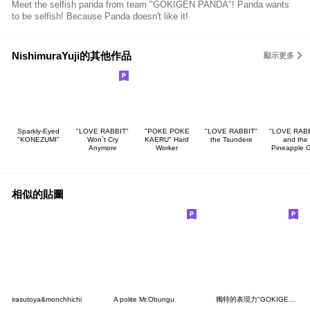
Meet the selfish panda from team "GOKIGEN PANDA"! Panda wants
to be selfish! Because Panda doesn't like it!
NishimuraYuji的其他作品
顯示更多
Sparkly-Eyed
"LOVE RABBIT"
"POKE POKE
"LOVE RABBIT"
"LOVE RABB
"KONEZUMI"
Won`t Cry
KAERU" Hard
the Tsundere
and the
Anymore
Worker
Pineapple 
相似的貼圖
irasutoya&monchhichi
A polite Mr.Obungu
獨特的表現力"GOKIGEN PANDA" 台灣版