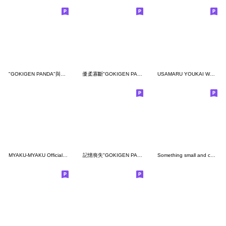
"GOKIGEN PANDA"與拉麵 台灣版
優柔寡斷"GOKIGEN PANDA" 台灣版
USAMARU YOUKAI WORLD
MYAKU-MYAKU Official Stickers Vol.1
記憶喪失"GOKIGEN PANDA"
Something small and cute 5