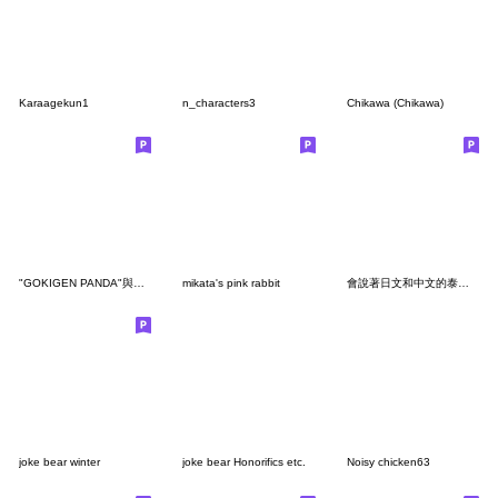
Karaagekun1
n_characters3
Chikawa (Chikawa)
"GOKIGEN PANDA"與鍋子 台灣版
mikata's pink rabbit
會說著日文和中文的泰迪熊3
joke bear winter
joke bear Honorifics etc.
Noisy chicken63