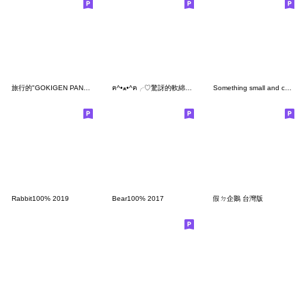
旅行的"GOKIGEN PANDA" 台灣版
ฅ^•ﻌ•^ฅ╭♡驚訝的軟綿綿熊熊貓
Something small and cute2
Rabbit100% 2019
Bear100% 2017
假ㄉ企鵝 台灣版