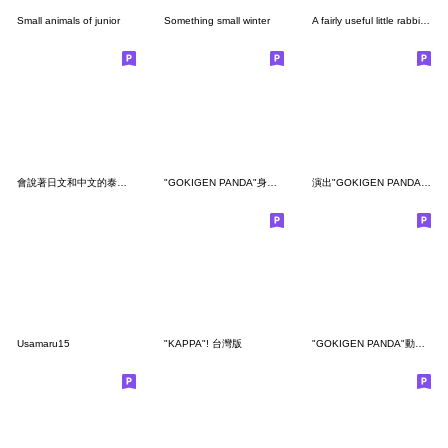
Small animals of junior
Something small winter
A fairly useful little rabbit ver2
會說著日文和中文的泰迪熊
"GOKIGEN PANDA"身體抱恙 台灣版
演出"GOKIGEN PANDA" 台灣版
Usamaru15
"KAPPA"! 台灣版
"GOKIGEN PANDA"動來動去 台灣版