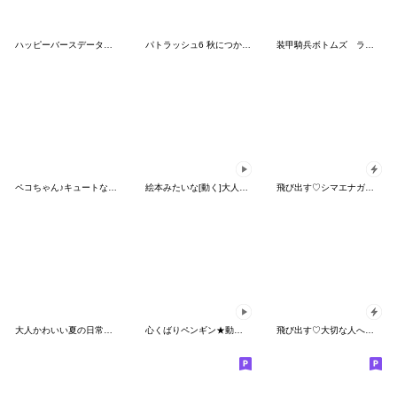
ハッピーバースデータマ！2026
パトラッシュ6 秋につかえるスタンプ
装甲騎兵ボトムズ ラスカルEX-10
ペコちゃん♪キュートな夏のスタンプ
絵本みたいな[動く]大人カラーのお仕事敬語
飛び出す♡シマエナガの夏休み
大人かわいい夏の日常スタンプ
心くばりペンギン★動くリアクション
飛び出す♡大切な人へ送る思いやりわんこ