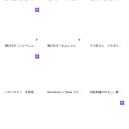
飛び出す！にゃーにゃー団４
飛び出す♡わんにゃん
ラス松さん コラボスタンプ
ハローキティ 水彩画タッチ（初夏）
Honobono × Tama コラボスタンプ第２弾
北欧刺繍のやさしい夏スタンプ