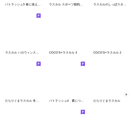
パトラッシュ5 春に使えるスタンプ
ラスカル スポーツ観戦＆プレイ
ラスカルのしっぽスタンプ
ラスカル ハロウィンスタンプ
COCO'S×ラスカル 3
COCO'S×ラスカル 2
だらりぐまラスカル 冬になったみゃ
パトラッシュ4 夏につかえるスタンプ
だらりぐまラスカル