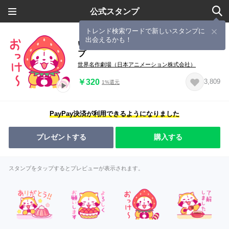
公式スタンプ
トレンド検索ワードで新しいスタンプに
出会えるかも！
いちごラスカル☆手軽にお返事スタン
プ
世界名作劇場（日本アニメーション株式会社）
￥320
3,809
1%還元
PayPay決済が利用できるようになりました
プレゼントする
購入する
スタンプをタップするとプレビューが表示されます。