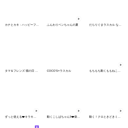
カナとカキ : ハッピーフード 2
ふんわりペンちゃんの夏
だらりぐまラスカル なかまがふえたみゃ
タマ＆フレンズ 猫の日 2026
COCO'S×ラスカル
もちもち動くももねこちゃん17
ずっと使える❤️キラキラ海の中⑤❤️敬語
動くこしばちゃん5❤️柴犬家族日常
動く！クロときどきミケ【日常】