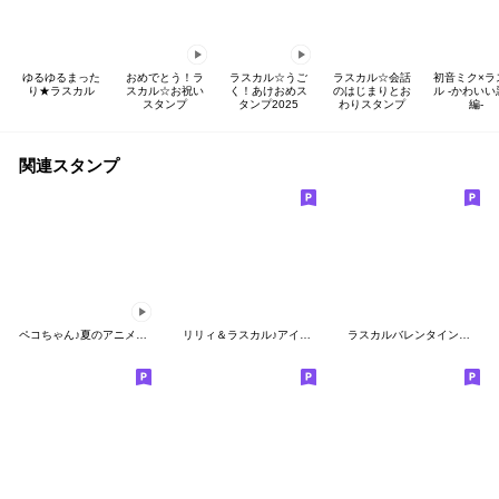
ゆるゆるまった
おめでとう！ラ
ラスカル☆うご
ラスカル☆会話
初音ミク×ラ
り★ラスカル
スカル☆お祝い
く！あけおめス
のはじまりとお
ル -かわい
スタンプ
タンプ2025
わりスタンプ
編-
関連スタンプ
ペコちゃん♪夏のアニメーションスタンプ
リリィ＆ラスカル♪アイドルとマネージャー
ラスカルバレンタインスタンプ