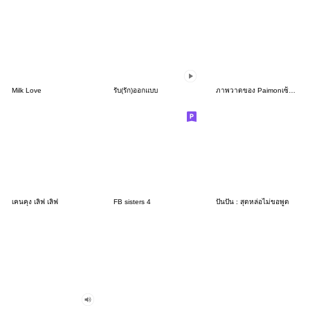
Milk Love
รับ(รัก)ออกแบบ
ภาพวาดของ Paimonเซ็ตที่ 49
เคนคุง เลิฟ เลิฟ
FB sisters 4
ปันปัน : สุดหล่อไม่ขอพูด