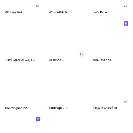
เฟิร์ส อนุวัตน์
ฟรีนเบคกี้ทั้งใจ
Let's Face It!
JOGUMAN Woody Longboi
น้องมาร์ติน
รักนะ สายวาย
Houminghaoth2
รวมคำพูด 789
ปังกุน เพนกวินขี้แย