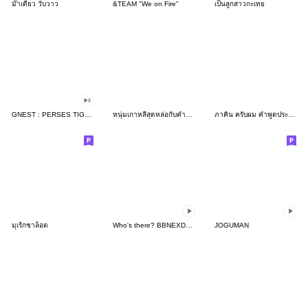
ม๊าเดี่ยว วับวาว
&TEAM "We on Fire"
เป็นลูกสาวกะเทย
GNEST : PERSES TIGGER VIIS
หนุ่มเกาหลีสุดหล่อกับคำน่ารัก(บิ๊ก)
ภาคิน ครับผม คำพูดประจำวัน 3_60
มุเร้กชาล็อต
Who's there? BBNEXDO! 2
JOGUMAN