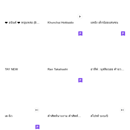
❤️ อนันต์ ❤️ หนุ่มหล่อ (Big)
Khunchai Hokkaido
แทยัง เด็กน้อยแสนซน
TAY NEW
Ran Takahashi
อาลีฟ : มุสลิมบอย คำอวยพรดีๆ
เต-นิว
คำศัพท์นางงาม คำศัพท์กะเทย สับๆๆ
สไปรท์ บะบะบิ