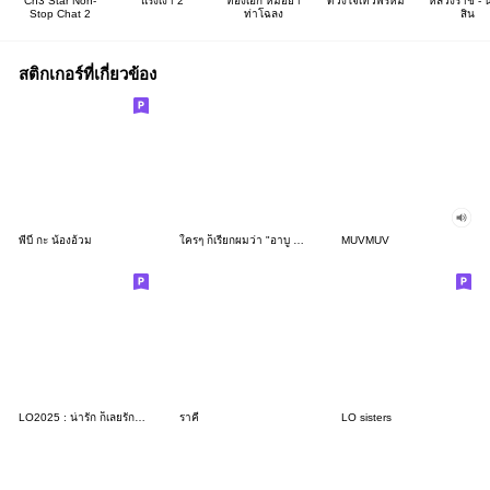
Ch3 Star Non-
แรงเงา 2
ทองเอก หมอยา
ดวงใจเทวพรหม
หลวงราช - 
Stop Chat 2
ท่าโฉลง
สิน
สติกเกอร์ที่เกี่ยวข้อง
พี่บี๋ กะ น้องอ้วม
ใครๆ ก็เรียกผมว่า "อาบู ชิคเก้น ควอง"
MUVMUV
LO2025 : น่ารัก ก็เลยรักมากกกกกกกกกกกกกก
ราคี
LO sisters