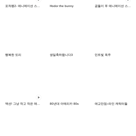
포챠펭2- 애니메이션 스티커!
Hodor the bunny
곰돌이 푸 애니메이션 스티커
행복한 또리
생일축하합니다3
민트빛 옥주
액션! 그냥 작고 작은 매우 작은 팬더2
80년대 아메리카 80s
애교만점♪라인 캐릭터들