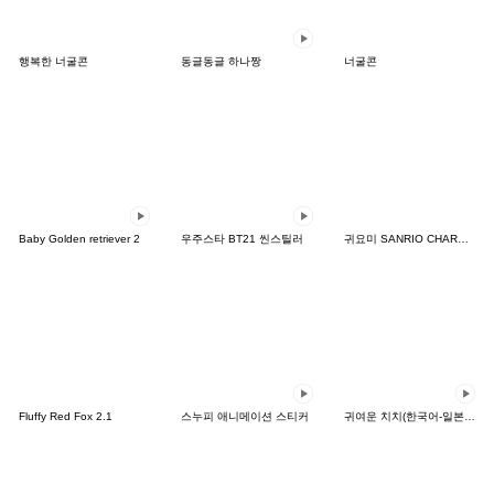
행복한 너굴콘
동글동글 하나짱
너굴콘
Baby Golden retriever 2
우주스타 BT21 씬스틸러
귀요미 SANRIO CHARACTERS 2탄
Fluffy Red Fox 2.1
스누피 애니메이션 스티커
귀여운 치치(한국어-일본어)