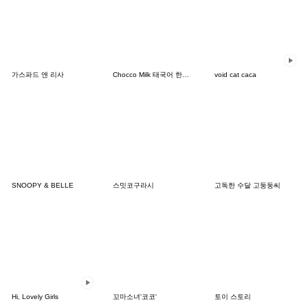
가스파드 앤 리사
Chocco Milk 태국어 한국어 THAI-KOREA
void cat caca
SNOOPY & BELLE
스밋코구라시
고독한 수달 고둥둥씨
Hi, Lovely Girls
꼬마소녀'코코'
토이 스토리