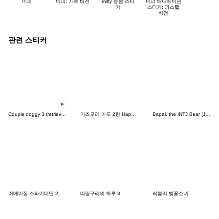
미피
미피: 가족 버전
miffy 응원 스티
미피 애니메이션
커
스티커: 파스텔
버전
관련 스티커
Couple doggy 3 (retriever)
미즈모리 아도 2탄 HappyGirls
Bapal, the INTJ Bear (JPN)
어메이징 스파이더맨 2
띠링구리의 하루 3
러블리 벚꽃소녀