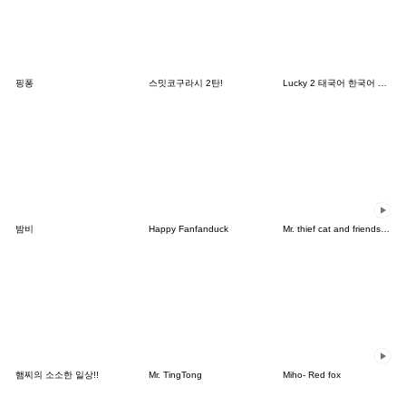
핑퐁
스밋코구라시 2탄!
Lucky 2 태국어 한국어 THAI-KOREA TH-KR
밤비
Happy Fanfanduck
Mr. thief cat and friends (Thai)
햄찌의 소소한 일상!!
Mr. TingTong
Miho- Red fox