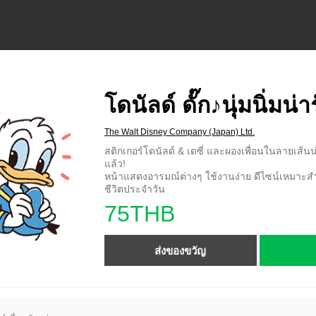
โดนัลด์ ดั๊ก♪นุ่มนิ่มน่า
The Walt Disney Company (Japan) Ltd.
สติกเกอร์โดนัลด์ & เดซี่ และผองเพื่อนในลายเส้
แล้ว!
หน้าแสดงอารมณ์ต่างๆ ใช้งานง่าย ดีไซน์เหมา
ชีวิตประจำวัน
75THB
ส่งของขวัญ