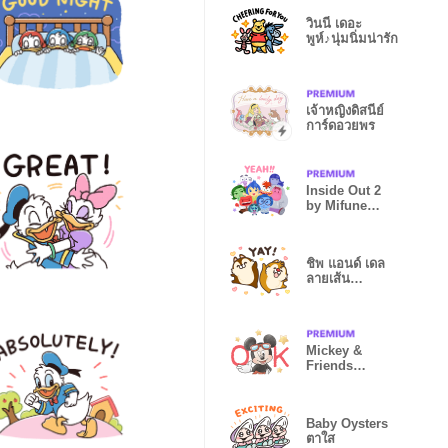
วินนี่ เดอะ
พูห์♪นุ่มนิ่มน่ารัก
เจ้าหญิงดิสนีย์
การ์ดอวยพร
Inside Out 2
by Mifune
Takashi
ชิพ แอนด์ เดล
ลายเส้น
mofuya♪
Mickey &
Friends
ซัมเมอร์
Baby Oysters
ตาใส