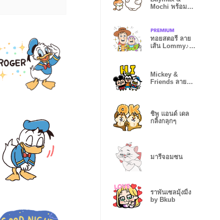
Mochi พร้อม
ดูแลสุขภาพคุณ
ทอยสตอรี่ ลาย
เส้น Lommy♪
ฉลอง 30 ปี
Mickey &
Friends ลาย
เส้น igarashi
yuri♪
ชิพ แอนด์ เดล
กลิ้งกลุกๆ
มารีจอมซน
ราพันเซลมุ้งมิ้ง
by Bkub