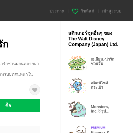
ประกาศ
|
วิชลิสต์
|
เข้าสู่ระบบ
สติกเกอร์ชุดอื่นๆ ของ
The Walt Disney
รัก
Company (Japan) Ltd.
เอเลี่ยน♪น่ารัก
นน่ารักชวนผ่อนคลายมา
ชวนจิ้ม
ะสำหรับบทสนทนาใน
สติทช์ไซส์
กระเป๋า
ซื้อ
Monsters,
Inc.♡รูป
mojiji♪น่ารัก
อบอุ่นใจ
Baymax &