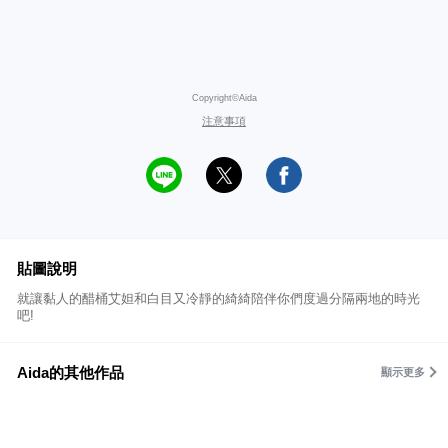
Copyright©Aida
注意事項
貼圖說明
就讓黏人的醋桶艾妲和白目又冷靜的綺綺陪伴你們度過分隔兩地的時光
吧!
Aida的其他作品
顯示更多