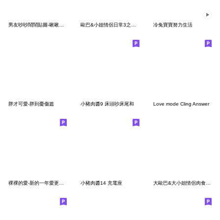
男友吵吵鬧鬧貼圖-啾啾妹1.0
歐巴&小姐情侶日常3之可愛篇
冷兔寶寶努力生活
胖才可愛-胖到憂傷篇
小豬肉醬9 床頭吵床尾和
Love mode Cling Answer
裸裸的愛-新的一年愛更濃烈♥︎
小豬肉醬14 充電座
大歐巴&大小姐情侶肉食日常10