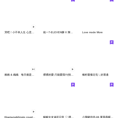
哭吧！小不幸人生 心意貼圖
統一7-ELEVEN獅 X 輝葉按摩椅聯名款貼圖
Love mode More
賴賴 & 織織 每天都是情人節
裸裸的愛-只能愛我!!!(情勒篇)
種籽最懂北屯ㄟ好厝邊
Kkamung&Angto couple9(Kkamung ver.)
貓貓女友遠距日常 ♡ 噗噗篇
小飛豬培培-06 要乖乖喔【左手畫的篇】