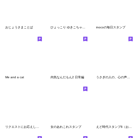
おじょうさまことば
ひょっこり ゆきこちゃん３
inocoの毎日スタンプ
Me and a cat
内気なんだもん2 日常編
うさぎの人の、心の声出ちゃった 2
リクエストにお応えして 第二弾！
女のあれこれスタンプ
えど時代スタンプ6（おっかさん編）