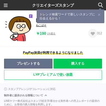
クリエイターズスタンプ
トレンド検索ワードで新しいスタンプに
出会えるかも！
陽気なメガネの女の子★第１弾★
ねこぱそ
￥190
312
1%還元
PayPay決済が利用できるようになりました
プレゼントする
購入する
LYPプレミアムで使い放題
スタンプアレンジ/デコレーションに対応
制作者に提供される情報について
LINEヤフー株式会社はスタンプ/絵文字/着せかえ制作者への売上レポートの提供の
ために、お客様の購入情報を利用します。