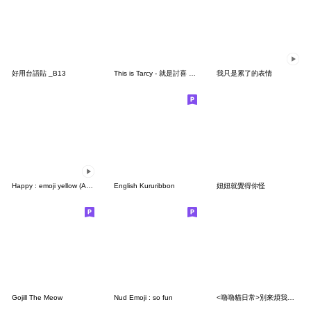
好用台語貼 _B13
This is Tarcy - 就是討喜 第三彈
我只是累了的表情
Happy : emoji yellow (Ami)
English Kururibbon
妞妞就覺得你怪
Gojill The Meow
Nud Emoji : so fun
<嚕嚕貓日常>別來煩我♡♡♡～