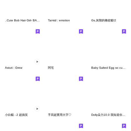
..Cute Bob Hair Girl- BASIC STYLE-..
Tai-kid : emotion
Gs.灰階的條紋貓!2
Astuti : Grew
阿宅
Baby Salted Egg so cute 8.
小白貓 - 2 超搞笑
手寫超實用大字♡
Dolly朵力10.0 我知道你做得到而且做得很好