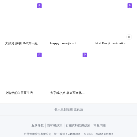
大頭兒 致敬LINE第一組貼圖
Happy : emoji cool
Nud Emoji : animation Happy
克洛伊的白日夢生活
大字報小姐 靠東西南北專用
個人原創貼圖 主頁面
|
|
|
服務條款
隱私權政策
行銷資料提供政策
常見問題
台灣連線股份有限公司 統一編號：24556886
© LINE Taiwan Limited