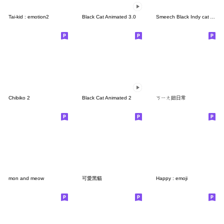
Tai-kid : emotion2
Black Cat Animated 3.0
Smeech Black Indy cat Annoying (EN)
Chibiko 2
Black Cat Animated 2
ㄎㄧㄤ妞日常
mon and meow
可愛黑貓
Happy : emoji