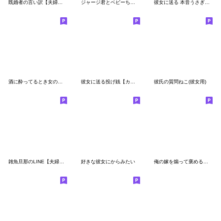
既婚者の言い訳【夫婦・嫁・旦那】
ジャージ君とベビーちゃん（カスタム）
彼女に送る 本音うさぎ【恋人・彼氏】
酒に酔ってるとき女の子に送るスタンプ。
彼女に送る投げ銭【カップル・彼氏】
彼氏の質問ねこ(彼女用)
雑魚旦那のLINE【夫婦・嫁】
好きな彼女にからみたい
俺の嫁を煽って褒める【旦那・夫婦】