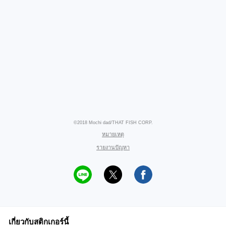
©2018 Mochi dad/THAT FISH CORP.
หมายเหตุ
รายงานปัญหา
เกี่ยวกับสติกเกอร์นี้