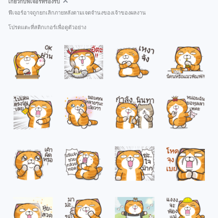
เกี่ยวกับฟีเจอร์ที่รองรับ
ฟีเจอร์อาจถูกยกเลิกภายหลังตามเจตจำนงของเจ้าของผลงาน
โปรดแตะที่สติกเกอร์เพื่อดูตัวอย่าง