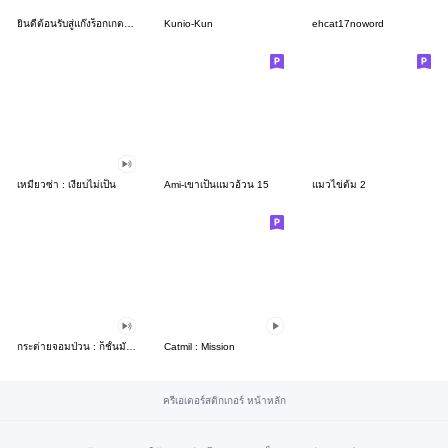
ยินดีต้อนรับสู่แก๊งร็อกเกตผู้ชั่วร้าย!
Kunio-Kun
ehcat17noword
เหมียวซ่า : เงียบไม่เป็น
Ami-เขาเป็นแมวอ้วน 15
แมวไข่ต้ม 2
กระต่ายจอมป่วน : ก็ชั้นมันน่ารัก
Catmil : Mission
ครีเอเตอร์สติกเกอร์ หน้าหลัก