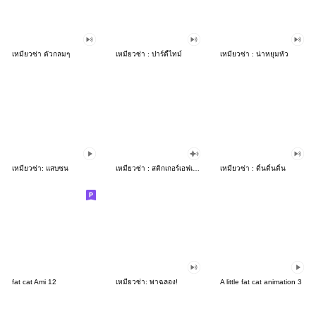
เหมียวซ่า ตัวกลมๆ
เหมียวซ่า : ปาร์ตี้ไทม์
เหมียวซ่า : น่าหยุมหัว
เหมียวซ่า: แสบซน
เหมียวซ่า : สติกเกอร์เอฟเฟกต์ 1
เหมียวซ่า : ดิ้นดิ้นดิ้น
fat cat Ami 12
เหมียวซ่า: พาฉลอง!
A little fat cat animation 3