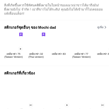
สิ่งที่เกิดขึ้นควรใช้ทัศนคติผึ่งผายในใบหน้าของแมวเน่าขาวได้มาถึงมัน!
ผึ่งผายยังไม่ จำกัด ! เน่าสีขาวไม่ได้ระดับ! คุณยังไม่ได้เข้ามาก็ไม่เคยยอม
แพ้เพื่อนบล็อก!
สติกเกอร์ชุดอื่นๆ ของ Mochi dad
ดูเพิ่ม
เหมียวซ่า 75
เหมียวซ่า 32
เหมียวซ่า 83
เหมียวซ่า 77
เหมียวซ่า 
(Taiwan Version)
(Thai version)
(Taiwan Version)
สติกเกอร์ที่เกี่ยวข้อง