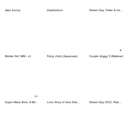
alien bunny
Zzwimoticon
Sticker Day: Piske & Usagi
Mobile Girl, MiM - v1
Frizzy chick (Japanese)
Couple doggy 5 (Maltese)
Super Mario Bros. 8-Bit Stickers
Love Story of Sea Otter Couple 2.0
Sticker Day 2022: Rabbit and Bear 100%