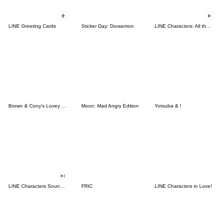
LINE Greeting Cards
Sticker Day: Doraemon
LINE Characters: All the Love
Brown & Cony's Lovey Dovey Date
Moon: Mad Angry Edition
Yotsuba & !
LINE Characters Sound Off!
FRIC
LINE Characters in Love!