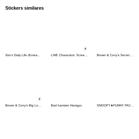
Stickers similares
Siro's Daily Life (Korean&Japanese)
LINE Characters: Screen Hogs
Brown & Cony's Secret Date!
Brown & Cony's Big Love Stickers
Bad hamster Hamgyu
SNOOPY★FUNNY FACES