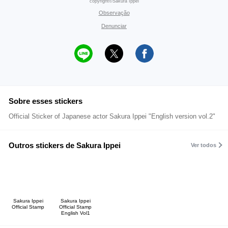
copyright©Sakura Ippei
Observação
Denunciar
Sobre esses stickers
Official Sticker of Japanese actor Sakura Ippei "English version vol.2"
Outros stickers de Sakura Ippei
Ver todos
Sakura Ippei
Sakura Ippei
Official Stamp
Official Stamp
English Vol1