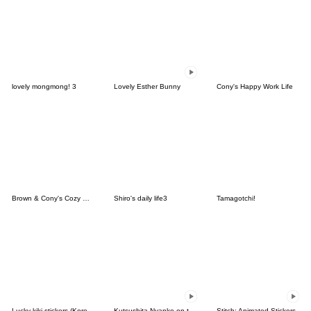
lovely mongmong! 3
Lovely Esther Bunny
Cony's Happy Work Life
Brown & Cony's Cozy Winter Date
Shiro's daily life3
Tamagotchi!
Lucky kiki stickers (Korean&Japanese)
Kutsushita Nyanko on the Move
Stitch: Animated Stickers