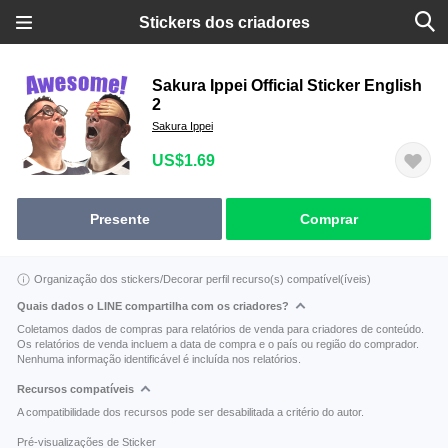
Stickers dos criadores
Sakura Ippei Official Sticker English
2
Sakura Ippei
US$1.69
Presente
Comprar
Organização dos stickers/Decorar perfil recurso(s) compatível(íveis)
Quais dados o LINE compartilha com os criadores?
Coletamos dados de compras para relatórios de venda para criadores de conteúdo.
Os relatórios de venda incluem a data de compra e o país ou região do comprador.
Nenhuma informação identificável é incluída nos relatórios.
Recursos compatíveis
A compatibilidade dos recursos pode ser desabilitada a critério do autor.
Pré-visualizações de Sticker