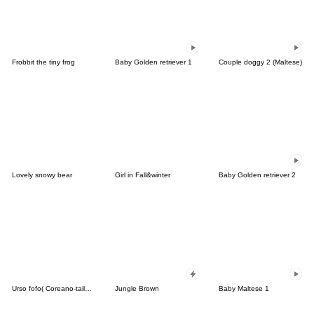
Frobbit the tiny frog
Baby Golden retriever 1
Couple doggy 2 (Maltese)
Lovely snowy bear
Girl in Fall&winter
Baby Golden retriever 2
Urso fofo( Coreano-tailandês)
Jungle Brown
Baby Maltese 1