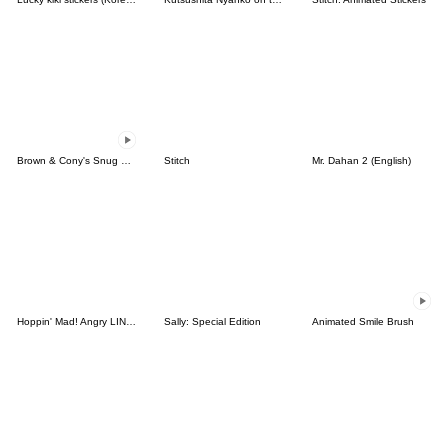
Brown & Cony's Snug Winter Date
Stitch
Mr. Dahan 2 (English)
Hoppin' Mad! Angry LINE Characters
Sally: Special Edition
Animated Smile Brush