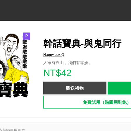
幹話寶典-與鬼同行
Happy box Q
人家有靠山，我們有靠妖。
NT$42
贈送禮物
免費試用（貼圖用到飽）
/裝飾專用圖案