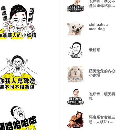
咆哮帝｜啊又不
是我逼你吃你對
我大小聲幹嘛
chihuahua
mad dog
暈船哥
奶芙兔兔的內心
小劇場
咆哮帝｜明天再
說
惡魔系女友第三
惡 - 大頭症+諧
音(大貼圖)