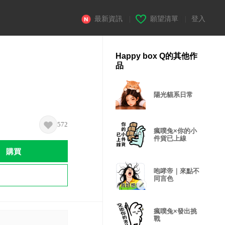
最新資訊
|
願望清單
|
登入
Happy box Q的其他作
品
陽光貓系日常
572
瘋噗兔×你的小
件貨已上線
購買
咆哮帝｜來點不
同言色
瘋噗兔×發出挑
戰