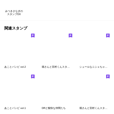
みつきさなぎの
スタンプDX
関連スタンプ
あことバンビ vol.2
堀さんと宮村くんスタンプ mini
シュールなニシェちゃん＆レクシャさん
あことバンビ vol.1
DRと愉快な仲間たち
堀さんと宮村くんスタンプVol.3