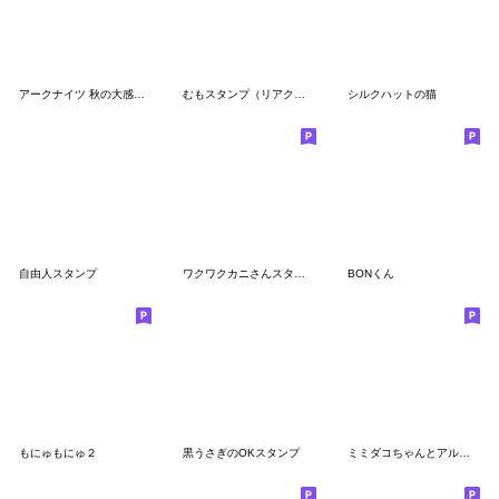
アークナイツ 秋の大感謝祭2023
むもスタンプ（リアクションボーイ）
シルクハットの猫
自由人スタンプ
ワクワクカニさんスタンプ
BONくん
もにゅもにゅ２
黒うさぎのOKスタンプ
ミミダコちゃんとアル女の子4