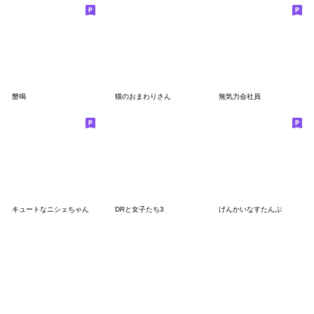
蟹鳴
猫のおまわりさん
無気力会社員
キュートなニシェちゃん
DRと女子たち3
げんかいなすたんぷ