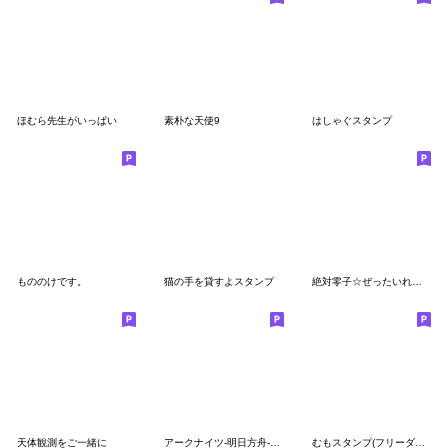
ほむら先生がいっぱい
素朴な天使9
はしゃぐスタンプ
もののけです。
猫の手を貸すよスタンプ
絶対零子☆ぜったいれいこ スタンプ
天体観測をご一緒に
アークナイツ-明日方舟-秋の大感謝祭2021
むもスタンプ(フリーダムボーイ)