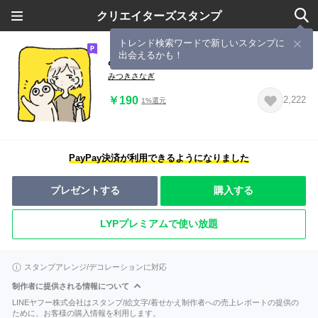
クリエイターズスタンプ
トレンド検索ワードで新しいスタンプに
出会えるかも！
みつきさなぎのスタンプ
みつきさなぎ
￥190
2,222
1%還元
PayPay決済が利用できるようになりました
プレゼントする
購入する
LYPプレミアムで使い放題
スタンプアレンジ/デコレーションに対応
制作者に提供される情報について
LINEヤフー株式会社はスタンプ/絵文字/着せかえ制作者への売上レポートの提供の
ために、お客様の購入情報を利用します。