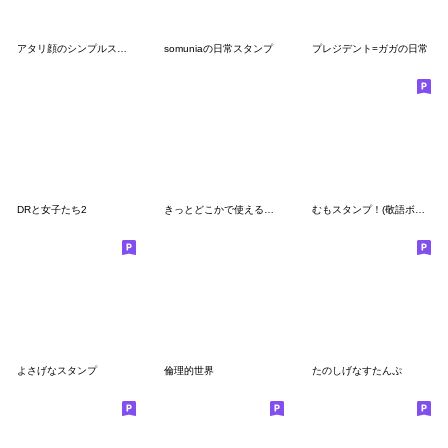
アタリ顔のシンプルスタンプ
somuniaの日常スタンプ
プレジデント=ガガの日常
DRと女子たち2
きっとどこかで使える色田スタンプ
むもスタンプ！(敬語ボーイ)
よさげなスタンプ
倫理的世界
たのしげなすたんぷ