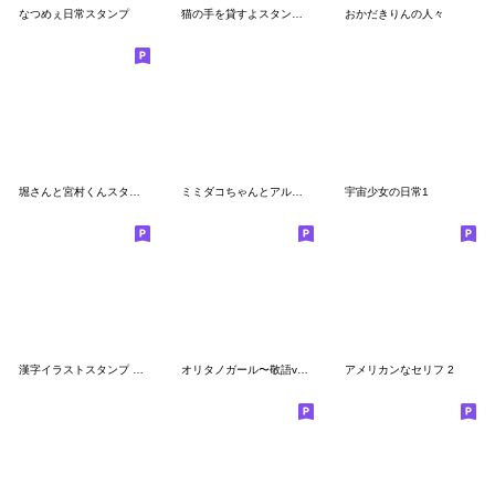
なつめぇ日常スタンプ
猫の手を貸すよスタンプその2
おかだきりんの人々
堀さんと宮村くんスタンプ mini 2
ミミダコちゃんとアル女の子6
宇宙少女の日常1
漢字イラストスタンプ 正月編
オリタノガール〜敬語ver〜
アメリカンなセリフ 2