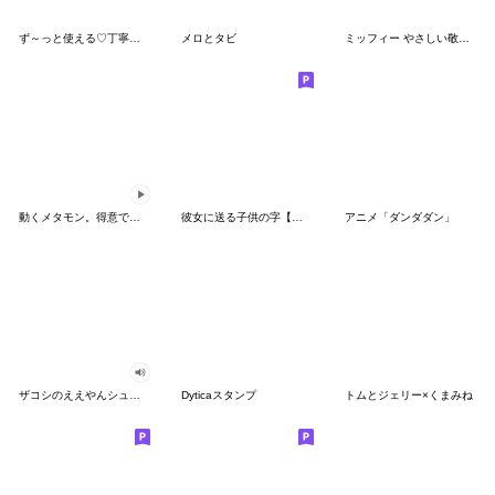
ず～っと使える♡丁寧な敬語お辞儀スタンプ
メロとタビ
ミッフィー やさしい敬語スタンプ
動くメタモン。得意でも苦手でもへんしん！
彼女に送る子供の字【カップル・彼氏】
アニメ「ダンダダン」
ザコシのええやんシューシュースタンプ
Dyticaスタンプ
トムとジェリー×くまみね