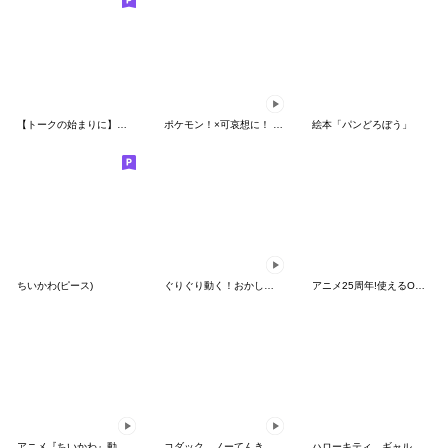
【トークの始まりに】ゆるカワ♪スヌーピー
ポケモン！×可哀想に！ ムチっとスタンプ
絵本「パンどろぼう」
ちいかわ(ピース)
ぐりぐり動く！おかしなポケモンスタンプ
アニメ25周年!使えるONE PIECEスタンプ
アニメ『ちいかわ』動くLINEスタンプ vol.2
コダック、ノーてんきに悩み中！
ハローキティ ギャルバイブス♡