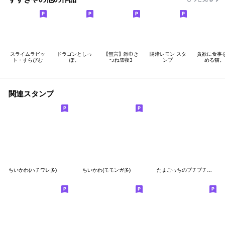
スライムラビッ
ドラゴンとしっ
【無言】雑巾き
陽渚レモン スタ
貪欲に食事
ト・すらびむ
ぽ。
つね雪夜3
ンプ
める猫。
関連スタンプ
ちいかわ(ハチワレ多)
ちいかわ(モモンガ多)
たまごっちのプチプチおみせっち