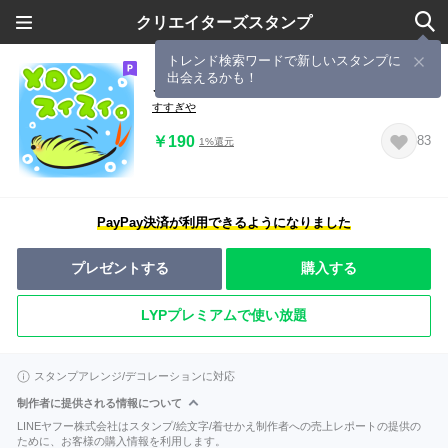
クリエイターズスタンプ
トレンド検索ワードで新しいスタンプに
出会えるかも！
メロンスイスイ。
すすぎや
￥190
83
1%還元
PayPay決済が利用できるようになりました
プレゼントする
購入する
LYPプレミアムで使い放題
スタンプアレンジ/デコレーションに対応
制作者に提供される情報について
LINEヤフー株式会社はスタンプ/絵文字/着せかえ制作者への売上レポートの提供の
ために、お客様の購入情報を利用します。