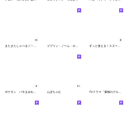
またまたしゃべるゾ！クレヨンしんちゃん
ゴブリン・ノーム・ホーン
ずっと使える！スヌーピーのグリーティング
ポケモン パモまみれスタンプ
んぽちゃむ
TVドラマ「孤独のグルメ」