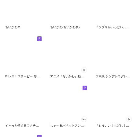
ちいかわ２
ちいかわ(ちいかわ多)
「ジブリがいっぱい」スタンプ
即レス！スヌーピー 好印象な長文スタンプ
アニメ『ちいかわ』動くLINEスタンプ vol.1
ウマ娘 シンデレラグレイ かんたんオグリ
ず～っと使える♡ナチュラルガール
しゃべるパペットスンスン（HAPPY）
「もういい！もどれ！ピカチュウ！」