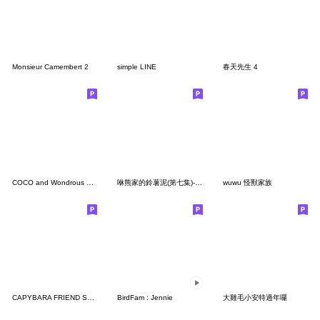
Monsieur Camembert 2
simple LINE
春天先生 4
COCO and Wondrous Gang 10
咻熊家的鈴薯泥(第七集)-情勒系ㄉ泥
wuwu 怪獸家族
CAPYBARA FRIEND STICKERS
BirdFam : Jennie
大雞毛小安特過年囉