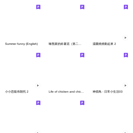
Summer funny (English)
咻熊家的鈴薯泥（第二集）
湯圓燒燒動起來 2
小小恐龍布朗托 2
Life of chicken and chicks2
神煩鳥 - 日常小生活03