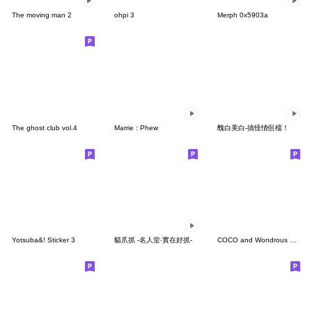
The moving man 2
ohpi 3
Merph 0x5903a
The ghost club vol.4
Marrie : Phew
醜白美白-搞怪情侶檔！
Yotsuba&! Sticker 3
貓爪抓 -名人堂‧實在好抓-
COCO and Wondrous Gang