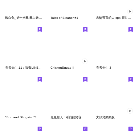
醜白兔_第十八醜 醜白致敬xBROWN & FRIENDS
Tales of Eleanor #1
表情豐富的人 sp4 厭世ㄛ (女)
春天先生 11：致敬LINE第一組貼圖
ChickenSquad II
春天先生 3
"Bon and Shogatsu"4 Simple english2
兔兔超人：看我的笑容
大頭兒動動版