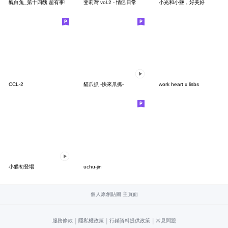
醜白兔_第十四醜 超有事!
斐莉灣 vol.2 - 情侶日常
小光和小鹽，好美好
CCL-2
貓爪抓 -快來爪抓-
work heart x lisbs
小貘初登場
uchu-jin
個人原創貼圖 主頁面
|
|
|
服務條款
隱私權政策
行銷資料提供政策
常見問題