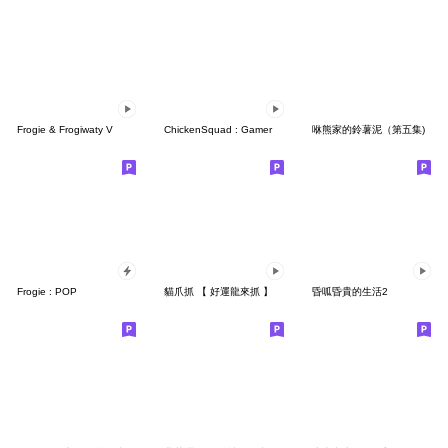
Frogie & Frogiwaty V
ChickenSquad : Gamer
咻熊家的鈴薯泥（第五集)
Frogie : POP
貓爪抓 【 好運龍來抓 】
昏呱昏貴的生活2