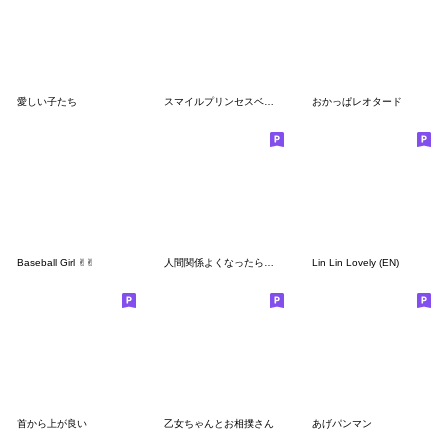
愛しい子たち
スマイルプリンセスベイビー
おかっぱレオタード
Baseball Girl ✌︎︎✌︎︎
人間関係よくなったらいーな
Lin Lin Lovely (EN)
首から上が良い
乙女ちゃんとお相撲さん
あげパンマン