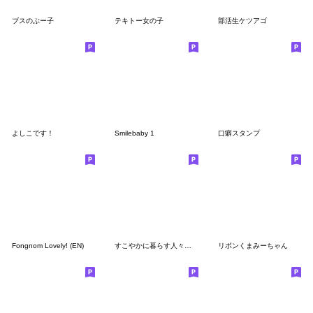
ブスのぶー子
テキトー女の子
部活生ケツアゴ
よしこです！
Smilebaby 1
口癖スタンプ
Fongnom Lovely! (EN)
すこやかに暮らす人々のスタンプ
リボンくまみーちゃん