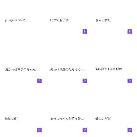
yurayura vol.2
いつでも子供
ぎゃるすた
おかっぱサチコちゃん
のっぺり顔のたろうくん３〜敬語編〜
PANNIE 1 -HEART-
little girl :)
まっしゅくんと時々仲間たち2
優しいだど