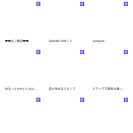
❤️❤️あご敬語❤️❤️
Sprinkle Girls！１
yurayura
ゆるっとかわいいおんなのこたち
恋が冷めるスタンプ
どアップで親友を煽っていくスタイル