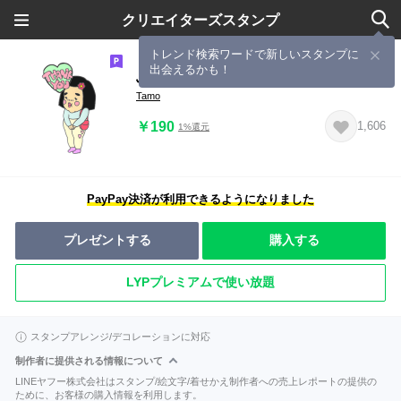
クリエイターズスタンプ
トレンド検索ワードで新しいスタンプに
出会えるかも！
ぶさかわ小娘
Tamo
￥190
1,606
1%還元
PayPay決済が利用できるようになりました
プレゼントする
購入する
LYPプレミアムで使い放題
スタンプアレンジ/デコレーションに対応
制作者に提供される情報について
LINEヤフー株式会社はスタンプ/絵文字/着せかえ制作者への売上レポートの提供の
ために、お客様の購入情報を利用します。