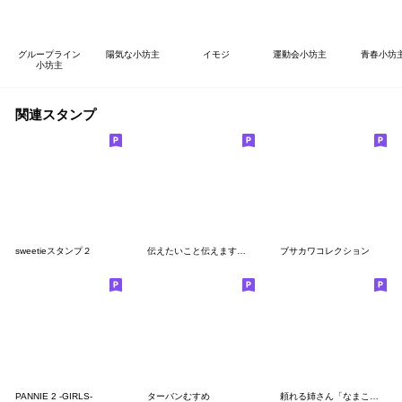
グループライン
陽気な小坊主
イモジ
運動会小坊主
青春小坊
小坊主
関連スタンプ
sweetieスタンプ２
伝えたいこと伝えます、女の子。
ブサカワコレクション
PANNIE 2 -GIRLS-
ターバンむすめ
頼れる姉さん「なまこさん」