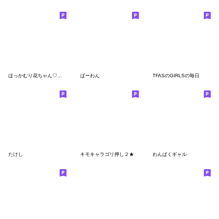
ほっかむり花ちゃん♡可愛い言葉
ぱーわん
TFASのGIRLSの毎日
たけし
キモキャラゴリ押し２★
わんぱくギャル