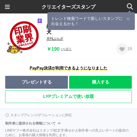
クリエイターズスタンプ
トレンド検索ワードで新しいスタンプに
出会えるかも！
編集のやりとりをマイルドにするぷら
犬
月刊ぷらざ
￥190
19
1%還元
PayPay決済が利用できるようになりました
プレゼントする
購入する
LYPプレミアムで使い放題
スタンプアレンジ/デコレーションに対応
制作者に提供される情報について
LINEヤフー株式会社はスタンプ/絵文字/着せかえ制作者への売上レポートの提供の
ために、お客様の購入情報を利用します。