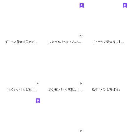
ず～っと使える♡ナチュラルガール
しゃべるパペットスンスン（HAPPY）
【トークの始まりに】ゆるカワ♪スヌーピー
「もういい！もどれ！ピカチュウ！」
ポケモン！×可哀想に！ ムチっとスタンプ
絵本「パンどろぼう」