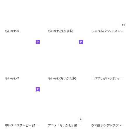
ちいかわ５
ちいかわ(うさぎ多)
しゃべるパペットスンスン（GOOD）
ちいかわ２
ちいかわ(ちいかわ多)
「ジブリがいっぱい」スタンプ
即レス！スヌーピー 好印象な長文スタンプ
アニメ『ちいかわ』動くLINEスタンプ vol.1
ウマ娘 シンデレラグレイ かんたんオグリ