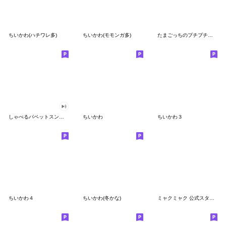
ちいかわ(ハチワレ多)
ちいかわ(モモンガ多)
たまごっちのプチプチおみせっち
しゃべるパペットスンスン
ちいかわ
ちいかわ３
ちいかわ４
ちいかわ(冬かな)
ミャクミャク 公式スタンプ第２弾