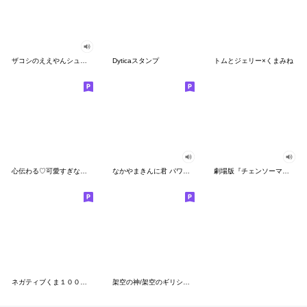
ザコシのええやんシューシュースタンプ
Dyticaスタンプ
トムとジェリー×くまみね
心伝わる♡可愛すぎない大人の長文スタンプ
なかやまきんに君 パワー!!スタンプ
劇場版『チェンソーマン レゼ篇』
ネガティブくま１００％ 憂鬱な一日
架空の神/架空のギリシャ神話