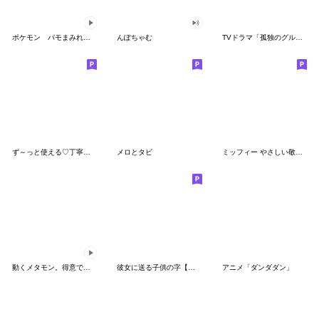
ポケモン パモまみれスタンプ
んぽちゃむ
TVドラマ「孤独のグルメ」
ず～っと使える♡丁寧な敬語お辞儀スタンプ
メロとタビ
ミッフィー やさしい敬語スタンプ
動くメタモン。得意でも苦手でもへんしん！
彼女に送る子供の字【カップル・彼氏】
アニメ「ダンダダン」