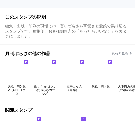
このスタンプの説明
編集・出版・印刷の現場での、言いづらさを可愛さと愛嬌で乗り切る
スタンプです。編集側、お客様側両方の「あったらいいな！」をカタ
チにしました。
月刊ぷらざの他の作品
もっと見る
決戦！関ケ原
推しうちわにな
一文字ぷら犬
決戦！関ケ原
天下御免の
2（GBFコラ
ったぷらざガー
（前編）
り戦国武将
ボ）
ルズ
関連スタンプ