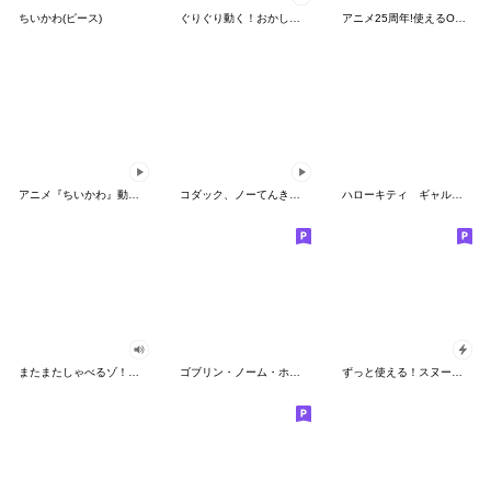
ちいかわ(ピース)
ぐりぐり動く！おかしなポケモンスタンプ
アニメ25周年!使えるONE PIECEスタンプ
アニメ『ちいかわ』動くLINEスタンプ vol.2
コダック、ノーてんきに悩み中！
ハローキティ ギャルバイブス♡
またまたしゃべるゾ！クレヨンしんちゃん
ゴブリン・ノーム・ホーン
ずっと使える！スヌーピーのグリーティング