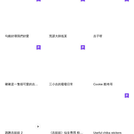
勾錐好壞我們好愛
荒謬大師低某
吉子呀
啾啾是一隻很可愛的吉娃娃><!
三小吉的廢廢日常
Cookie 酷奇哥
跳舞吉娃娃 2
《吉娃娃》仙女專用 粉紅梗圖 - 文字版
Useful chiba stickers