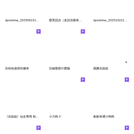
riposhima_20250615101238
窮兇惡吉（友誼決裂有字版）
riposhima_20251022105944
呂哈哈值得你擁有
呂秘魯那什麼臉
跳舞吉娃娃
《吉娃娃》仙女專用 粉紅梗圖
小力狗 3
彬彬有禮小狗狗