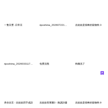
一隻豆漿 -日常豆
riposhima_20260722174339
吉娃娃是很棒的寵物狗 3
riposhima_20260331174929
包漿浣熊
狗幾洗了
承你吉言 - 吉娃娃四字成語
吉娃娃長輩圖3 - 飽讀詩書
吉娃娃是很棒的寵物狗 9