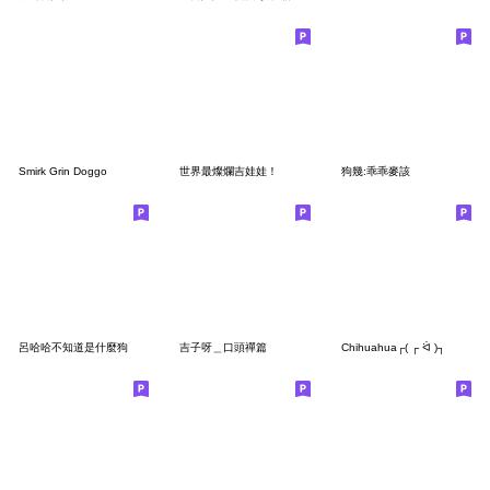
Smirk Grin Doggo
世界最燦爛吉娃娃！
狗幾:乖乖麥該
呂哈哈不知道是什麼狗
吉子呀＿口頭禪篇
Chihuahua┌( ┌ ᐛ )┐