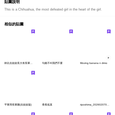
貼圖說明
This is a Chihuahua, the most defeated girl in the heart of the girl.
相似的貼圖
杯比吉娃娃長大有長輩圖囉
勾錐不叫我們不要
Moving banana n dimo
平輩用長輩圖(吉娃娃版)
香蕉低某
riposhima_20260207001717