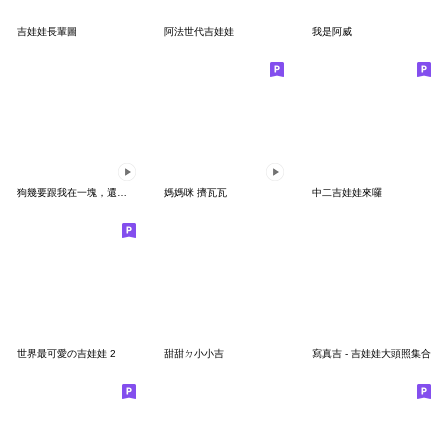
吉娃娃長輩圖
阿法世代吉娃娃
我是阿威
狗幾要跟我在一塊，還是想要變成一塊一塊？
媽媽咪 擠瓦瓦
中二吉娃娃來囉
世界最可愛の吉娃娃 2
甜甜ㄉ小小吉
寫真吉 - 吉娃娃大頭照集合