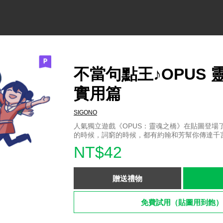
不當句點王♪OPUS 靈
實用篇
SIGONO
人氣獨立遊戲《OPUS：靈魂之橋》在貼圖登場
的時候，詞窮的時候，都有約翰和芳幫你傳達千
NT$42
贈送禮物
免費試用（貼圖用到飽）