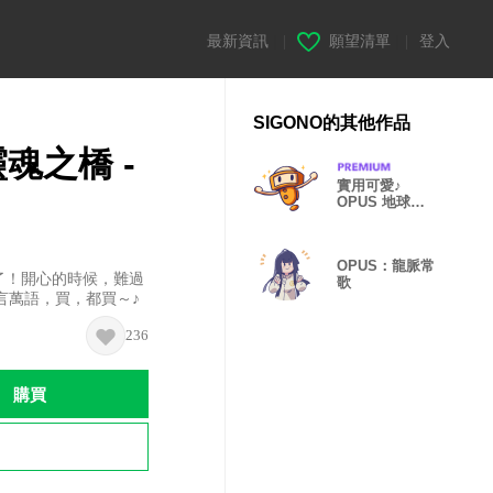
最新資訊
|
願望清單
|
登入
SIGONO的其他作品
魂之橋 -
實用可愛♪
OPUS 地球計
畫 - 艾姆篇
OPUS：龍脈常
了！開心的時候，難過
歌
言萬語，買，都買～♪
236
購買