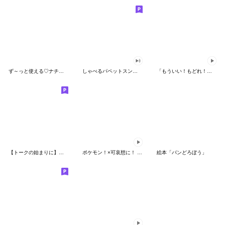
ず～っと使える♡ナチュラルガール
しゃべるパペットスンスン（HAPPY）
「もういい！もどれ！ピカチュウ！」
【トークの始まりに】ゆるカワ♪スヌーピー
ポケモン！×可哀想に！ ムチっとスタンプ
絵本「パンどろぼう」