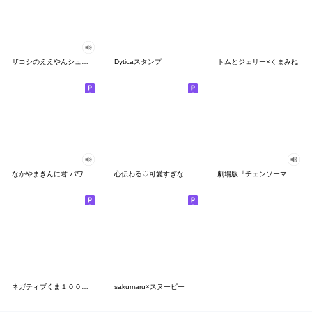
ザコシのええやんシューシュースタンプ
Dyticaスタンプ
トムとジェリー×くまみね
なかやまきんに君 パワー!!スタンプ
心伝わる♡可愛すぎない大人の長文スタンプ
劇場版『チェンソーマン レゼ篇』
ネガティブくま１００％ 憂鬱な一日
sakumaru×スヌーピー