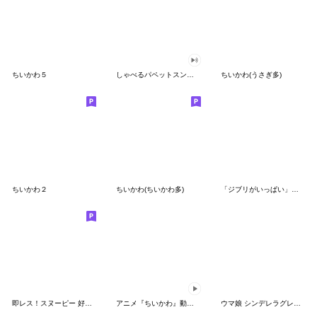
ちいかわ５
しゃべるパペットスンスン（GOOD）
ちいかわ(うさぎ多)
ちいかわ２
ちいかわ(ちいかわ多)
「ジブリがいっぱい」スタンプ
即レス！スヌーピー 好印象な長文スタンプ
アニメ『ちいかわ』動くLINEスタンプ vol.1
ウマ娘 シンデレラグレイ かんたんオグリ