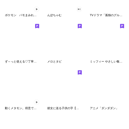
ポケモン パモまみれスタンプ
んぽちゃむ
TVドラマ「孤独のグルメ」
ず～っと使える♡丁寧な敬語お辞儀スタンプ
メロとタビ
ミッフィー やさしい敬語スタンプ
動くメタモン。得意でも苦手でもへんしん！
彼女に送る子供の字【カップル・彼氏】
アニメ「ダンダダン」