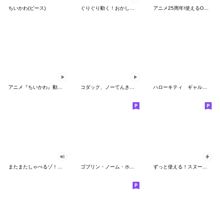
ちいかわ(ピース)
ぐりぐり動く！おかしなポケモンスタンプ
アニメ25周年!使えるONE PIECEスタンプ
アニメ『ちいかわ』動くLINEスタンプ vol.2
コダック、ノーてんきに悩み中！
ハローキティ ギャルバイブス♡
またまたしゃべるゾ！クレヨンしんちゃん
ゴブリン・ノーム・ホーン
ずっと使える！スヌーピーのグリーティング