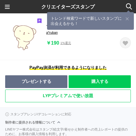
クリエイターズスタンプ
トレンド検索ワードで新しいスタンプに
出会えるかも！
★くまおさん★
a*ruban
￥190
1%還元
PayPay決済が利用できるようになりました
プレゼントする
購入する
LYPプレミアムで使い放題
スタンプアレンジ/デコレーションに対応
制作者に提供される情報について
LINEヤフー株式会社はスタンプ/絵文字/着せかえ制作者への売上レポートの提供の
ために、お客様の購入情報を利用します。