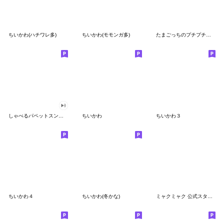
ちいかわ(ハチワレ多)
ちいかわ(モモンガ多)
たまごっちのプチプチおみせっち
しゃべるパペットスンスン
ちいかわ
ちいかわ３
ちいかわ４
ちいかわ(冬かな)
ミャクミャク 公式スタンプ第２弾