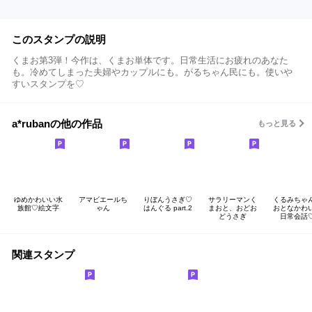
このスタンプの説明
くまお第3弾！今作は、くまお単体です。日常生活にお疲れのあなた
も。冷めてしまった夫婦やカップルにも。がるちゃん民にも。使いや
すいスタンプを♡
a*rubanの他の作品
もっと見る
ゆめかわいい水
アマビエールち
りぼんうさぎ♡
サラリーマンく
くるみちゃ
族館♡絵文字
ゃん
はんぐる part.2
まおと、おどお
おとなかわ
どうさぎ
日常会話
関連スタンプ