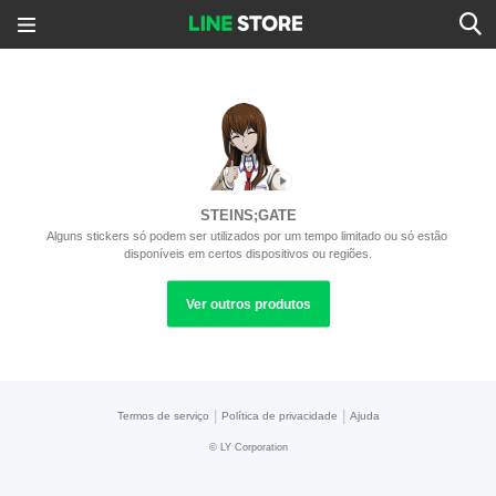
STEINS;GATE
Alguns stickers só podem ser utilizados por um tempo limitado ou só estão 
disponíveis em certos dispositivos ou regiões.
Ver outros produtos
|
|
Termos de serviço
Política de privacidade
Ajuda
©
LY Corporation