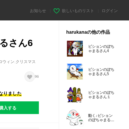
お知らせ
|
欲しいものリスト
|
ログイン
harukanaの他の作品
るさん6
ビションのぽち
ゃまるさん4
ロウィン.クリスマス
ビションのぽち
ゃまるさん5
96
ビションのぽち
になりました
ゃまるさん１
購入する
動く♪ビション
のぽちゃまるさ
ん3【夏】